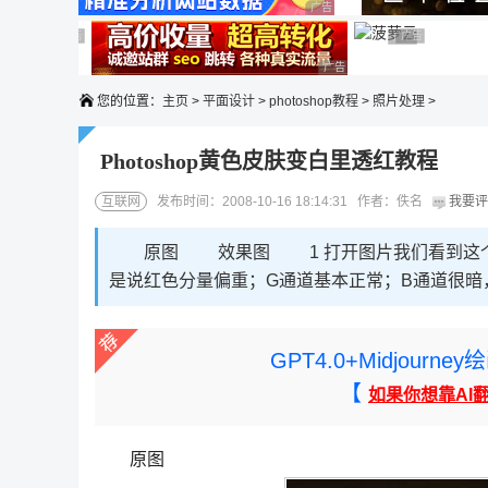
广告 商业广告，理性选择
广告 商业广告，理性选择
广告 商业广告，理性选择
广告 商业广告
广告 商业广告，
广告 商业广告，理性选择
您的位置：
主页
>
平面设计
>
photoshop教程
>
照片处理
>
Photoshop黄色皮肤变白里透红教程
互联网
发布时间：2008-10-16 18:14:31 作者：佚名
我要评
原图 效果图 1 打开图片我们看到这个照
是说红色分量偏重；G通道基本正常；B通道很暗
GPT4.0+Midjou
【
如果你想靠AI
原图