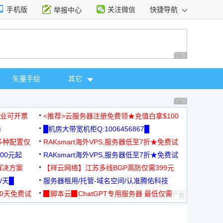
手机版
关注微信
快捷导航
举报中心
性选择
广告 商业广告，理
矢量手绘
其它
广告 商业广告，理
，企业可开票
<推荐>云服务器注册免费领★充值白拿$100
器
█机房大带宽机柜Q:1006456867█
多种配置仅
RAKsmart海外VPS,服务器低至7折★免费试
00元起
用★
RAKsmart海外VPS,服务器低至7折★免费试
解决方案
用★
【祥云网络】江苏多线BGP高防仅需399元
/天█
服务器租用/托管-域名空间/认准腾佑科技
30天免费试
▉脚本云▉ChatGPT专用服务器 最低仅需
19元/月