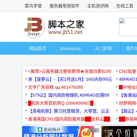
菜鸟学堂
服务器常用软件
主机测评网
在线工具
网站首页
photoshop
入门实例
照片
<推荐>云服务器注册免费领★充值白拿$100
CN2加速
来【菠萝云】-【买2月送1月】16G内存99元
48H64
文字广告招租 qq:461478385
3000+
▉IP地
【579云】国内高防物理机,40H64G仅需99
【香港站群
元
█机房大带宽机柜Q:1006456867█
创梦网络
【高电机柜】算力托管租赁、大带宽、云主
88元/月
【超云】4
机
香港美国CN2/国内高防服务器██全科云██
██群英网
◆◆◆
广告 商业广告，理性选择
广告 商业广告，理性选择
广告 商业广告，理性选择