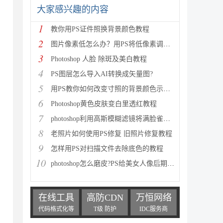
大家感兴趣的内容
1
教你用PS证件照换背景颜色教程
2
图片像素低怎么办？用PS将低像素调整成高像素教程介绍
3
Photoshop 人脸 除斑及美白教程
4
PS图层怎么导入AI转换成矢量图?
5
用PS教你如何改变寸照的背景颜色示例教程
6
Photoshop黄色皮肤变白里透红教程
7
photoshop利用高斯模糊滤镜将满脸雀斑人物光滑磨皮教
8
老照片如何使用PS修复 旧照片修复教程
9
怎样用PS对扫描文件去除底色的教程
10
photoshop怎么磨皮?PS给美女人像后期精修磨皮详细教程
在线工具
高防CDN
万恒网络
代码格式化等
T级 防护
IDC服务商