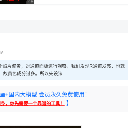
广告 商业广告，理性选择
，理性选择
理性选择
论
片偏黄，对通道面板进行观察，我们发现R通道发亮，也就
，故黄色成分过多。所以先设法
rney绘画+国内大模型 会员永久免费使用！
】
翻身，你先需要一个靠谱的工具！