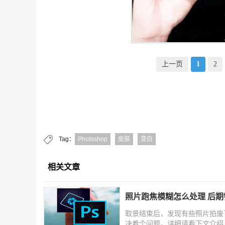
上一页
1
2
Tag：
Photoshop
皮肤
变白
相关文章
照片跑焦模糊怎么处理 后
取景结束后，发现有些照片拍废
决着个问题，详细请看下文介绍