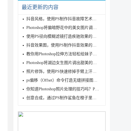
最近更新的内容
抖音风格，使用PS制作抖音故障艺术风格图片效果
Photoshop将偏暗野花中的美女图片调制出纯美的淡黄色
使用PS径向模糊滤镜打造疾驰效果的动车照片
抖音效果图，使用PS制作抖音效果的篮球飞人图片设计
教你用Photoshop拉伸方法轻松给妹子修出大长腿
Photoshop将湖边女生图片调出甜美的日系粉色调
照片修饰，使用PS快速修掉手臂上汗毛的照片美化教程
ps偏移（Offset）命令打造无缝拼接图案效果
你知道Photoshop照片处理的技巧吗？PS图片处理技巧分
创意合成，通过PS制作鲨鱼在橙子里游泳的创意画面