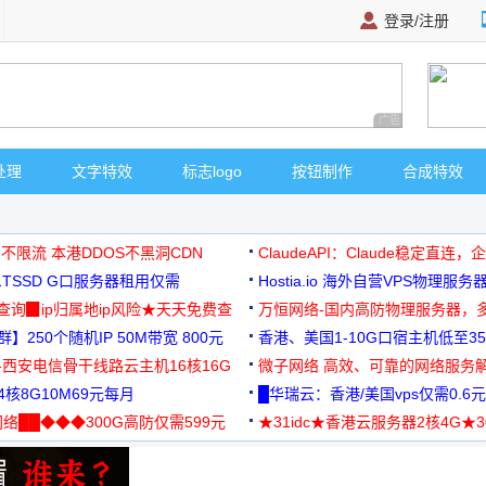
登录/注册
广告 商业广告，理
处理
文字特效
标志logo
按钮制作
合成特效
 不限流 本港DDOS不黑洞CDN
ClaudeAPI：Claude稳定直连
G1TSSD G口服务器租用仅需
Hostia.io 海外自营VPS物理服务
可免费测试
址查询▉ip归属地ip风险★天天免费查
万恒网络-国内高防物理服务器，
】250个随机IP 50M带宽 800元
99元/月起
香港、美国1-10G口宿主机低至35
-西安电信骨干线路云主机16核16G
微子网络 高效、可靠的网络服务
核8G10M69元每月
█华瑞云：香港/美国vps仅需0.6元
络██◆◆◆300G高防仅需599元
★31idc★香港云服务器2核4G★
用◆