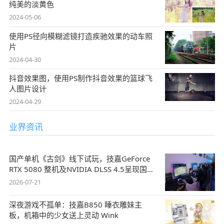
纯美的淡黄色
2024-05-06
使用PS径向模糊滤镜打造疾驰效果的动车照
片
2024-04-30
抖音效果图，使用PS制作抖音效果的篮球飞
人图片设计
2024-04-29
业界资讯
国产单机《古剑》线下试玩，技嘉GeForce
RTX 5080 整机及NVIDIA DLSS 4.5呈现国风
盛宴
2026-07-21
深夜游戏不孤单：技嘉B850 睡衣雕妹主
板，机箱中的少女送上灵动 Wink