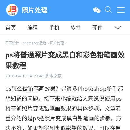
照片处理
首页
编程
手机
软件
硬件
教程
平面
服务器
平面设计
photoshop教程
照片处理
>
>
>
ps将普通照片变成黑白和彩色铅笔画效
果教程
2018-04-19 14:23:40
脚本之家
ps怎么做铅笔画效果？是很多Photoshop新手都
想知道的问题。接下来小编就给大家说说使用ps
将普通照片变成铅笔画效果的具体步骤，文章着
重介绍的是ps把照片变成黑白铅笔画的步骤，方
法不难，如果想得到类似彩铅的效果，可以在黑