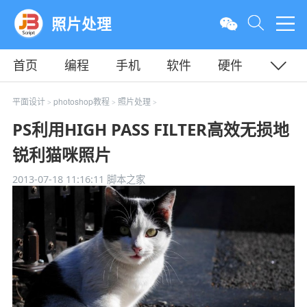
照片处理
首页
编程
手机
软件
硬件
教程
平面
服务器
平面设计
photoshop教程
照片处理
>
>
>
PS利用HIGH PASS FILTER高效无损地
锐利猫咪照片
2013-07-18 11:16:11
脚本之家