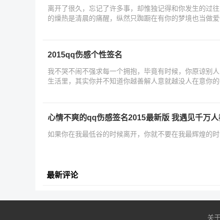
离开了很久，忘记了许多事，却惟独记得和你发生的过往
的燥热是清晨的痛醒，纵然只踟蹰在有你的梦境也当做爱
2015qq伤感个性签名
我不哭不闹不强求每一个拥抱，毕竟有时候，你原谅别人
生活里，其实你并不知道你越善解人意就越没人在意你的
心情不爽的qq伤感签名2015最新版 我遇见千万
如果你在我最低谷的时候离开，你就不要在我最辉煌的时
最新评论
关