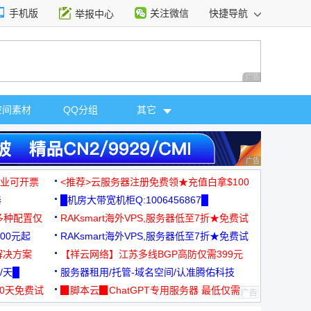
手机版
关注微信
快捷导航
举报中心
性选择
广告 商业广告，理
空间素材
QQ分组
其它
广告 商业广告，理
，企业可开票
<推荐>云服务器注册免费领★充值白拿$100
器
█机房大带宽机柜Q:1006456867█
多种配置仅
RAKsmart海外VPS,服务器低至7折★免费试
00元起
用★
RAKsmart海外VPS,服务器低至7折★免费试
解决方案
用★
【祥云网络】江苏多线BGP高防仅需399元
/天█
服务器租用/托管-域名空间/认准腾佑科技
30天免费试
▉脚本云▉ChatGPT专用服务器 最低仅需
19元/月