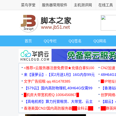
菜鸟学堂
服务器常用软件
主机测评网
在线工具
首页
QQ专栏
QQ签名
QQ网名
<推荐>云服务器注册免费领★充值白拿$100
CN2加速
来【菠萝云】-【买2月送1月】16G内存99元
48H64
文字广告招租 qq:461478385
3000+
▉IP地
【579云】国内高防物理机,40H64G仅需99
【香港站群
元
█机房大带宽机柜Q:1006456867█
创梦网络
【高电机柜】算力托管租赁、大带宽、云主
88元/月
【超云】4
机
香港美国CN2/国内高防服务器██全科云██
██群英网
◆◆◆