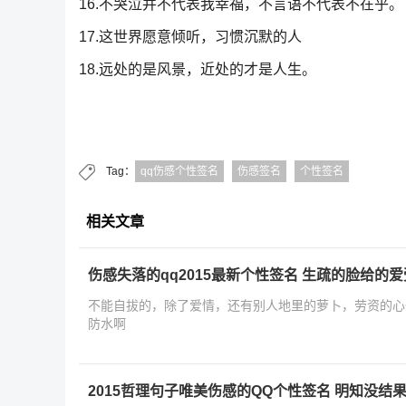
16.不哭泣并不代表我幸福，不言语不代表不在乎。
17.这世界愿意倾听，习惯沉默的人
18.远处的是风景，近处的才是人生。
Tag：
qq伤感个性签名
伤感签名
个性签名
相关文章
伤感失落的qq2015最新个性签名 生疏的脸给的
不能自拔的，除了爱情，还有别人地里的萝卜，劳资的心
防水啊
2015哲理句子唯美伤感的QQ个性签名 明知没结