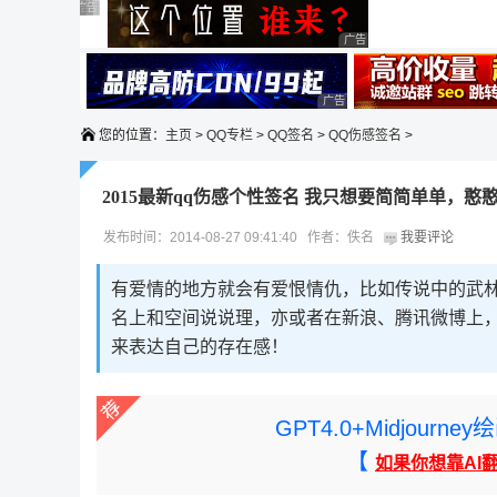
广告 商业广告，理性选择
广告 商业广告，理性选择
广告 商业广告，理性选择
广告 商业广告，理性选择
广告 商业广告，理性选择
广告 商业广告，理性选择
广告 商业广告，理性选择
您的位置：
主页
>
QQ专栏
>
QQ签名
>
QQ伤感签名
>
2015最新qq伤感个性签名 我只想要简简单单，憨
发布时间：2014-08-27 09:41:40 作者：佚名
我要评论
有爱情的地方就会有爱恨情仇，比如传说中的武林
名上和空间说说理，亦或者在新浪、腾讯微博上
来表达自己的存在感！
GPT4.0+Midjou
【
如果你想靠AI