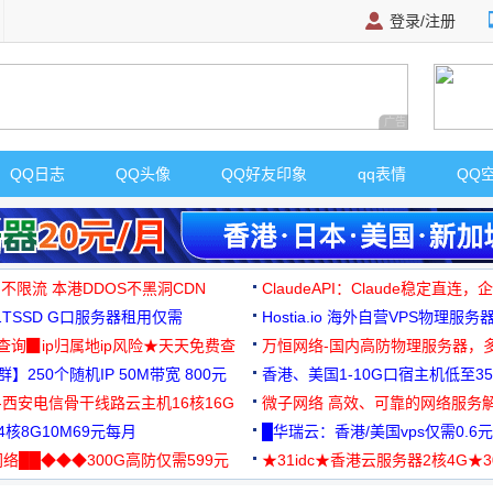
登录/注册
广告 商业广告，理
QQ日志
QQ头像
QQ好友印象
qq表情
QQ
 不限流 本港DDOS不黑洞CDN
ClaudeAPI：Claude稳定直连
G1TSSD G口服务器租用仅需
Hostia.io 海外自营VPS物理服务
可免费测试
址查询▉ip归属地ip风险★天天免费查
万恒网络-国内高防物理服务器，
】250个随机IP 50M带宽 800元
99元/月起
香港、美国1-10G口宿主机低至35
-西安电信骨干线路云主机16核16G
微子网络 高效、可靠的网络服务
核8G10M69元每月
█华瑞云：香港/美国vps仅需0.6元
络██◆◆◆300G高防仅需599元
★31idc★香港云服务器2核4G★
用◆