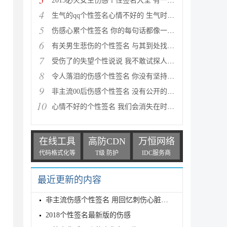
2015必火女生伤感个性签名大全 有一条路让你想起一个
4
生气的qq个性签名心情不好的 生气时被逗笑是件挺伤自
5
伤感心累个性签名 你的每句话都像一记耳光抽的我硬生
6
有关男生悲伤的个性签名 与其到处找借口，不如直接说
7
受伤了的失望个性说说 我不敢试探人心我怕疼的太清楚
8
令人落泪的伤感个性签名 你没有坚持陪我走到底纵然我
9
非主流00后伤感个性签名 没有公开的爱情，就是给别人
10
心情不好的个性签名 我们会消失在时光里以至于后来互
在线工具
高防CDN
万恒网络
代码格式化等
T级 防护
IDC服务商
最近更新的内容
非主流伤感个性签名 用回忆刺伤心脏，用倔强堵住心痛
2018个性签名最新版的伤感