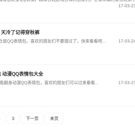
17-03-2
 天冷了记得穿秋裤
鼠QQ表情包，喜欢的朋友们不要错过了，快来看看吧...
17-03-2
包 动漫QQ表情包大全
咸鱼翻身动漫QQ表情包，喜欢的朋友们可以过来看看...
17-03-2
2
3
下一页
末页