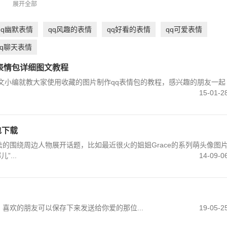
展开全部
qq幽默表情
qq风趣的表情
qq好看的表情
qq可爱表情
qq聊天表情
表情包详细图文教程
下文小编就教大家使用收藏的图片制作qq表情包的教程，感兴趣的朋友一起
15-01-2
包下载
的围绕周边人物展开话题，比如最近很火的姐姐Grace的系列萌头像图
...
14-09-0
，喜欢的朋友可以保存下来发送给你爱的那位...
19-05-2