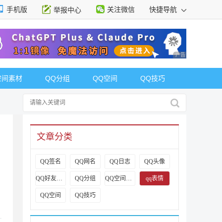
手机版
关注微信
快捷导航
举报中心
性选择
广告 商业广告，理
空间素材
QQ分组
QQ空间
QQ技巧
文章分类
QQ签名
QQ网名
QQ日志
QQ头像
QQ好友印象
QQ分组
QQ空间素材
qq表情
QQ空间
QQ技巧