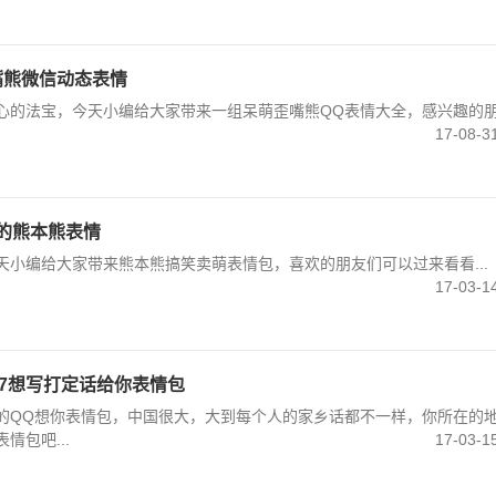
嘴熊微信动态表情
心的法宝，今天小编给大家带来一组呆萌歪嘴熊QQ表情大全，感兴趣的
17-08-3
的熊本熊表情
小编给大家带来熊本熊搞笑卖萌表情包，喜欢的朋友们可以过来看看...
17-03-1
17想写打定话给你表情包
的QQ想你表情包，中国很大，大到每个人的家乡话都不一样，你所在的
情包吧...
17-03-1