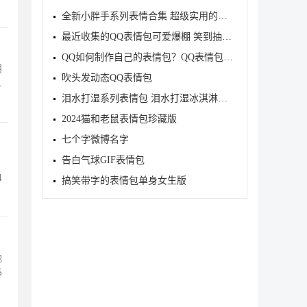
全新小胖手系列表情合集 超级实用的可爱的QQ聊天表情
最近收集的QQ表情包可爱爆棚 笑到抽搐的搞怪表情
QQ如何制作自己的表情包？QQ表情包制作教程
朋
吹头发动态QQ表情包
1
泪水打湿系列表情包 泪水打湿冰淇淋已经是定型
2024猫和老鼠表情包珍藏版
七个字微博名字
告白气球GIF表情包
4
搞笑带字的表情包单身女生版
地
5