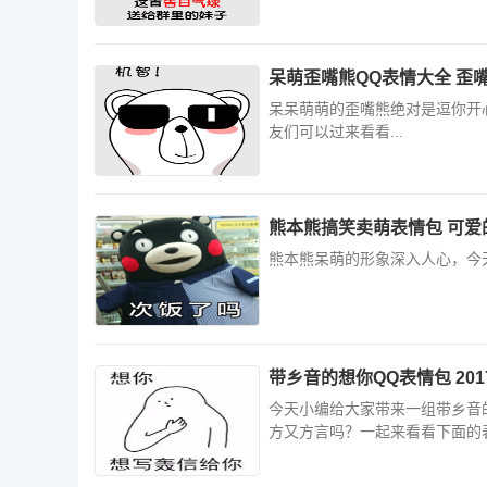
呆萌歪嘴熊QQ表情大全 歪
呆呆萌萌的歪嘴熊绝对是逗你开
友们可以过来看看...
熊本熊搞笑卖萌表情包 可爱
熊本熊呆萌的形象深入人心，今天
带乡音的想你QQ表情包 20
今天小编给大家带来一组带乡音
方又方言吗？一起来看看下面的表