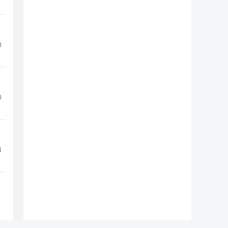
0
0
4