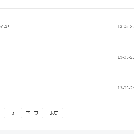
！...
13-05-2
13-05-2
13-05-2
2
3
下一页
末页