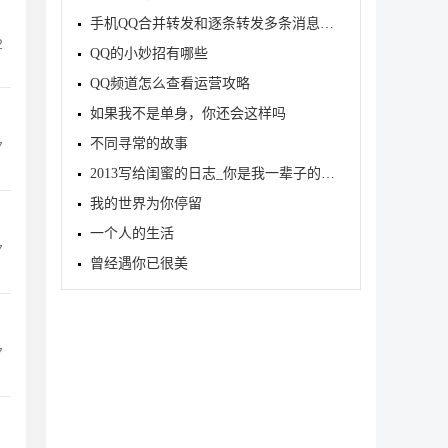
手机QQ合并转发和逐条转发多条消息的方法
2
QQ的小妙招有哪些
QQ频道怎么查看运营攻略
如果我不是单身，你还会这样吗
不同寻常的故事
7
2013写给闺蜜的日志_你是我一辈子的情人
我的世界为你停留
一个人的生活
7
曾经遇你已很美
7