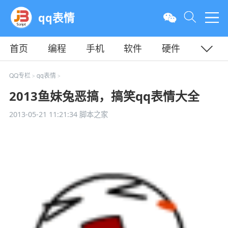
qq表情
首页
编程
手机
软件
硬件
教程
平面
服务器
QQ专栏
qq表情
>
>
2013鱼妹兔恶搞，搞笑qq表情大全
2013-05-21 11:21:34
脚本之家