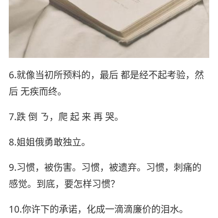
6.就像当初所预料的，最后 都是经不起考验，然
后 无疾而终。
7.跌 倒 ㄋ，爬 起 来 再 哭。
8.姐姐俄勇敢独立。
9.习惯，被伤害。习惯，被遗弃。习惯，刺痛的
感觉。到底，要怎样习惯？
10.你许下的承诺，化成一滴滴廉价的泪水。