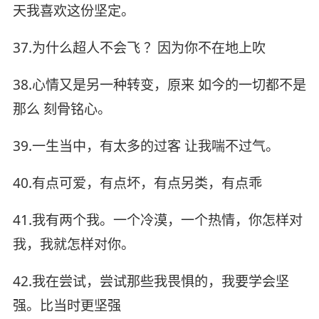
天我喜欢这份坚定。
37.为什么超人不会飞 ？因为你不在地上吹
38.心情又是另一种转变，原来 如今的一切都不是
那么 刻骨铭心。
39.一生当中，有太多的过客 让我喘不过气。
40.有点可爱，有点坏，有点另类，有点乖
41.我有两个我。一个冷漠，一个热情，你怎样对
我，我就怎样对你。
42.我在尝试，尝试那些我畏惧的，我要学会坚
强。比当时更坚强