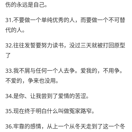
伤的永远是自己。
31.不要做一个单纯优秀的人，而要做一个不可替
代的人。
32.往往发誓要努力读书，没过三天就被打回原型
了
33.我不屑与任何一个人去争。爱我的，不用争。
不爱的，争来也没用。
34.是你、让我尝到了爱情的苦涩。
35.现在终于明白什么叫做冤家路窄。
36.牢靠的感情，从上一个从冬天走到了这一个冬