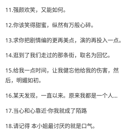
11.强颜欢笑，又能如何。
12.你该笑得甜蜜，纵然有万般心碎。
13.求你把剧情编的更再美点，演的再投入一点。
14.逛到了我们走过的那条街，取名为回忆。
15.给我一点时间，让我健忘他给我的伤害，然
后，明媚如初。
16.某天发现，一直以来。原来我都是一个人…
17.当心和心靠近·你我就成了陌路
18.请记得 本小姐最讨厌的就是口气。