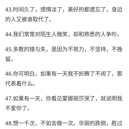
43.时间久了，感情淡了，美好的都遗忘了，身边
的人又被谁取代了。
44.我们常常对陌生人微笑，却和熟悉的人争吵。
45.多数的错与失，是因为不努力，不坚持，不挽
留。
46.你可明白，如果有一天我不折腾了不闹了，那
代表着什么。
47.如果有一天，你看见蒙娜丽莎哭了，就说明我
不爱你了。
48.想一千次，不如去做一次。华丽的跌倒，胜过