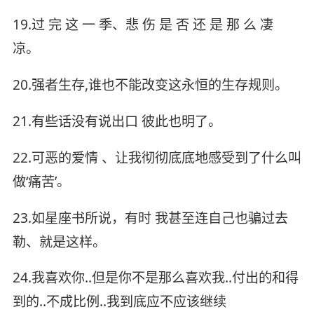
19.过 完 这 一 季、悲 伤 是 否 还 是 那 么 凄
凉。
20.强者生存,谁也不能改变这永恒的生存规则。
21.有些话没有说出口 彼此也明了。
22.可恶的爱情 、让我彻彻底底地感受到了什么叫
做‘痛苦’。
23.如星座书所说，有时 我甚至连自己也骗过去
勒、就是这样。
24.我喜欢你..但是你不是那么喜欢我..付出的和得
到的..不成比例..我到底应不应该继续