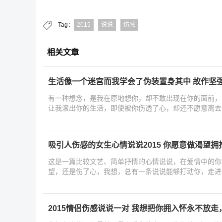
Tag：
2015
说说
伤感
相关文章
生活像一个迷宫而我学会了伪装置身其中 故作坚强
有一种想念，是我在原地想你，却不敢出现在你的面前，
让我滚出你的生活，即使被你伤透了心，却还不愿意离去
吸引人伤感的女生心情说说2015 你愿意做渴望
这是一篇比较文艺、简单抒情的心情说说，在爱情中的你
望，还是伤了心，我想，总有一条说说能够打动你，走进
2015情侣伤感说说一对 我想把你拥入怀永不放