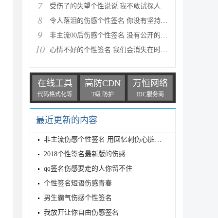
7
受伤了的失望个性说说 我不敢试探人心我怕疼的太清楚
8
令人落泪的伤感个性签名 你没有坚持陪我走到底纵然我
9
非主流00后伤感个性签名 没有公开的爱情，就是给别人
10
心情不好的个性签名 我们会消失在时光里以至于后来互
在线工具
高防CDN
万恒网络
代码格式化等
T级 防护
IDC服务商
最近更新的内容
非主流伤感个性签名 用回忆刺伤心脏，用倔强堵住心痛
2018个性签名最新版的伤感
qq签名伤感要走的人你留不住
个性签名短语伤感青春
男生霸气伤感个性签名
我放开让你自由伤感签名