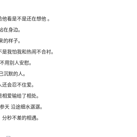
他看是不是还在想他 。
站在身边。
来的样子。
不是我怕我和热闹不合衬。
泪不用别人安慰。
己沉默的人。
人还会忍不住爱。
是相爱输给了相处。
参天 沿途细水潺潺。
，分秒不差的相遇。