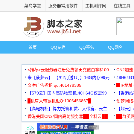
菜鸟学堂
服务器常用软件
主机测评网
在线工具
首页
QQ专栏
QQ签名
QQ网名
<推荐>云服务器注册免费领★充值白拿$100
CN2加速
来【菠萝云】-【买2月送1月】16G内存99元
48H64
文字广告招租 qq:461478385
3000+
▉IP地
【579云】国内高防物理机,40H64G仅需99
【香港站群
元
█机房大带宽机柜Q:1006456867█
创梦网络
【高电机柜】算力托管租赁、大带宽、云主
88元/月
【超云】4
机
香港美国CN2/国内高防服务器██全科云██
██群英网
◆◆◆
广告 商业广告，理性选择
广告 商业广告，理性选择
广告 商业广告，理性选择
广告 商业广告，理性选择