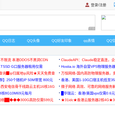
登录/注册
广告 商业广告，理
QQ日志
QQ头像
QQ好友印象
qq表情
QQ
 不限流 本港DDOS不黑洞CDN
ClaudeAPI：Claude稳定直连
G1TSSD G口服务器租用仅需
Hostia.io 海外自营VPS物理服务
可免费测试
址查询▉ip归属地ip风险★天天免费查
万恒网络-国内高防物理服务器，
】250个随机IP 50M带宽 800元
99元/月起
香港、美国1-10G口宿主机低至35
-西安电信骨干线路云主机16核16G
微子网络 高效、可靠的网络服务
核8G10M69元每月
█华瑞云：香港/美国vps仅需0.6元
络██◆◆◆300G高防仅需599元
★31idc★香港云服务器2核4G★
用◆