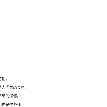
。
的他。
尽人间世态炎凉。
久不息的遗憾。
明你是很坚强。