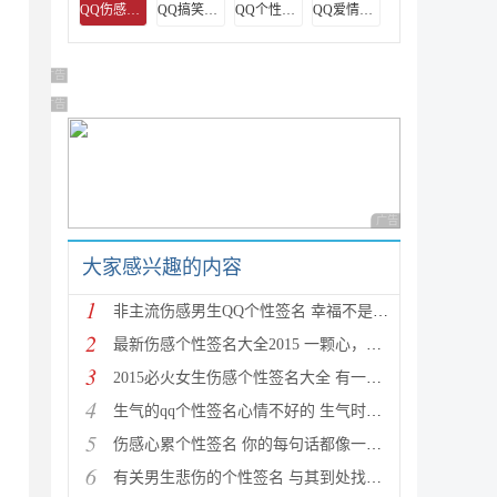
QQ伤感签名
QQ搞笑签名
QQ个性签名
QQ爱情签名
广告 商业广告，理性选择
广告 商业广告，理性选择
广告 商业广告，理性
大家感兴趣的内容
1
非主流伤感男生QQ个性签名 幸福不是说说而已,爱情不是
2
最新伤感个性签名大全2015 一颗心，只能一心一意全心
3
2015必火女生伤感个性签名大全 有一条路让你想起一个
4
生气的qq个性签名心情不好的 生气时被逗笑是件挺伤自
5
伤感心累个性签名 你的每句话都像一记耳光抽的我硬生
6
有关男生悲伤的个性签名 与其到处找借口，不如直接说