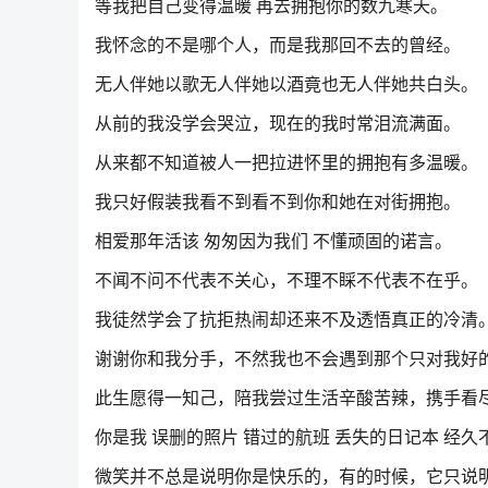
等我把自己变得温暖 再去拥抱你的数九寒天。
我怀念的不是哪个人，而是我那回不去的曾经。
无人伴她以歌无人伴她以酒竟也无人伴她共白头。
从前的我没学会哭泣，现在的我时常泪流满面。
从来都不知道被人一把拉进怀里的拥抱有多温暖。
我只好假装我看不到看不到你和她在对街拥抱。
相爱那年活该 匆匆因为我们 不懂顽固的诺言。
不闻不问不代表不关心，不理不睬不代表不在乎。
我徒然学会了抗拒热闹却还来不及透悟真正的冷清
谢谢你和我分手，不然我也不会遇到那个只对我好
此生愿得一知己，陪我尝过生活辛酸苦辣，携手看
你是我 误删的照片 错过的航班 丢失的日记本 经
微笑并不总是说明你是快乐的，有的时候，它只说