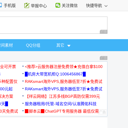
手机版
关注微信
快捷导航
举报中心
性选择
广告 商业广告，理
空间素材
QQ分组
其它
广告 商业广告，理
，企业可开票
<推荐>云服务器注册免费领★充值白拿$100
器
█机房大带宽机柜Q:1006456867█
多种配置仅
RAKsmart海外VPS,服务器低至7折★免费试
00元起
用★
RAKsmart海外VPS,服务器低至7折★免费试
解决方案
用★
【祥云网络】江苏多线BGP高防仅需399元
/天█
服务器租用/托管-域名空间/认准腾佑科技
30天免费试
▉脚本云▉ChatGPT专用服务器 最低仅需
19元/月