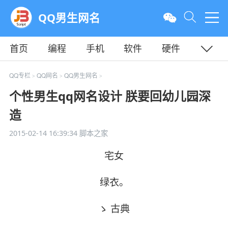
QQ男生网名
首页
编程
手机
软件
硬件
教程
平面
服务器
QQ专栏
QQ网名
QQ男生网名
>
>
>
个性男生qq网名设计 朕要回幼儿园深
造
2015-02-14 16:39:34
脚本之家
宅女
绿衣。
ゝ 古典