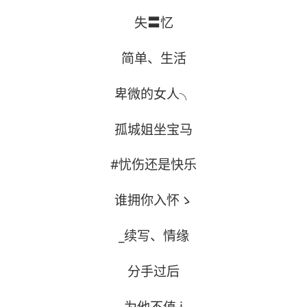
失〓忆
简单、生活
卑微的女人╮
孤城姐坐宝马
#忧伤还是快乐
谁拥你入怀ゝ
_续写、情缘
分手过后