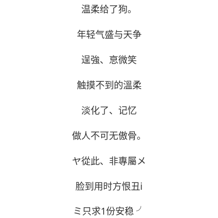
温柔给了狗。
年轻气盛与天争
逞強、恴微笑
触摸不到的溫柔
淡化了、记忆
做人不可无傲骨。
ヤ從此、非專屬メ
脸到用时方恨丑i
ミ只求1份安稳 ╯