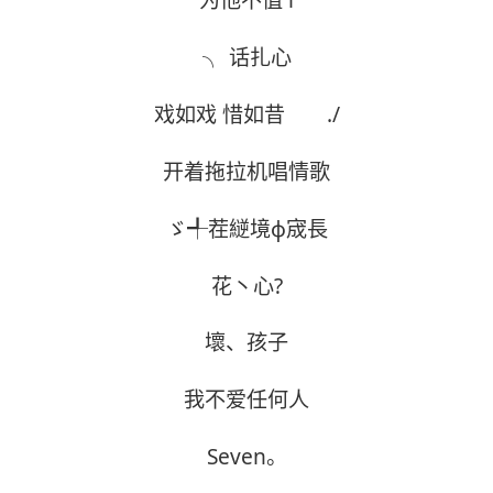
为他不值 i
╮ 话扎心
戏如戏 惜如昔 ./
开着拖拉机唱情歌
ゞ╃茬縌境ф宬長
花丶心?
壞、孩子
我不爱任何人
Seven。