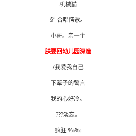
机械猫
§" 合唱情歌。
小哥。亲一个
朕要回幼儿园深造
/我爱我自己
下辈子的誓言
我的心好冷。
???淡忘。
疯狂 ‰‰