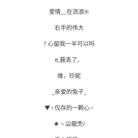
爱情﹏在流浪※
右手的伟大
? 心留我一半可以吗
e,莪丢了、
维，珍妮
_亲爱的兔子_
▼♀仅存的一颗心♂
★ヽ尛龍秂/