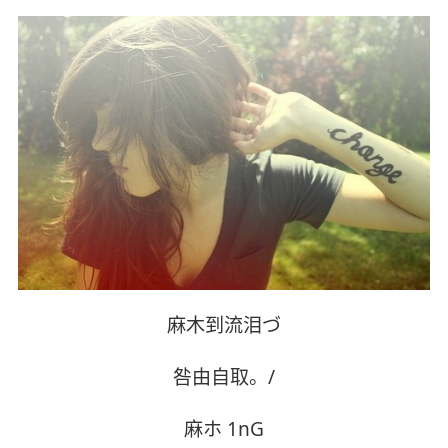
麻木到流泪づ
咎由自取。/
麻ホ 1nG