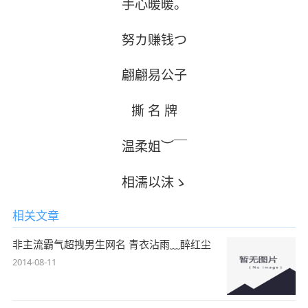
手心暖暖。
努カ赚钱つ
翩翩易公子
撕 名 牌
温柔姐︶￣
相濡以沫ゝ
相关文章
非主流霸气超拽男生网名 青衣沾雨﹏醉红尘
2014-08-11