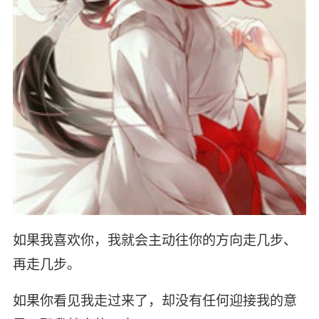
如果我喜欢你，我就会主动往你的方向走几步、
再走几步。
如果你看见我走过来了，却没有任何迎接我的意