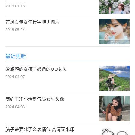
2016-01-16
古风头像女生带字唯美图片
2018-05-24
最近更新
爱旅游的女孩子必备的QQ女头
2024-04-07
简约干净小清新气质女生头像
2024-04-03
脑子进萝北了么表情包 高清无水印