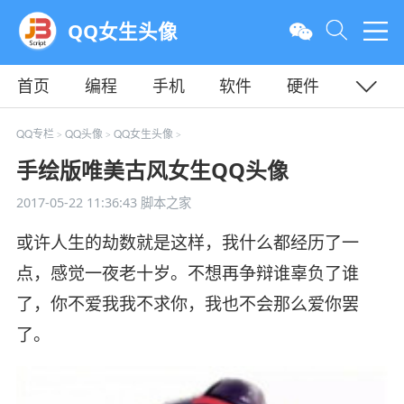
QQ女生头像
首页
编程
手机
软件
硬件
教程
平面
服务器
QQ专栏
QQ头像
QQ女生头像
>
>
>
手绘版唯美古风女生QQ头像
2017-05-22 11:36:43
脚本之家
或许人生的劫数就是这样，我什么都经历了一
点，感觉一夜老十岁。不想再争辩谁辜负了谁
了，你不爱我我不求你，我也不会那么爱你罢
了。