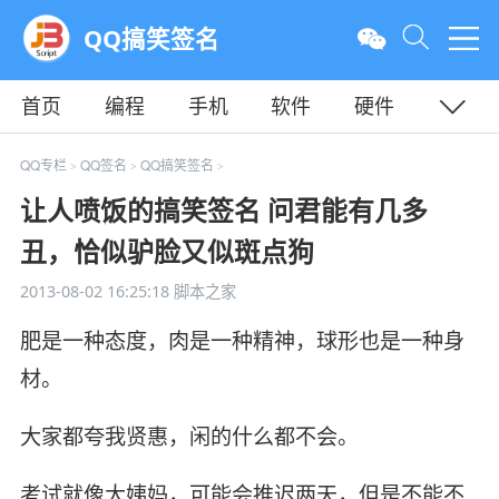
QQ搞笑签名
首页
编程
手机
软件
硬件
教程
平面
服务器
QQ专栏
QQ签名
QQ搞笑签名
>
>
>
让人喷饭的搞笑签名 问君能有几多
丑，恰似驴脸又似斑点狗
2013-08-02 16:25:18
脚本之家
肥是一种态度，肉是一种精神，球形也是一种身
材。
大家都夸我贤惠，闲的什么都不会。
考试就像大姨妈，可能会推迟两天，但是不能不