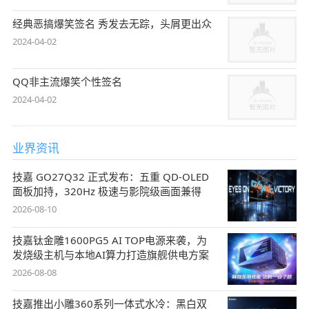
经典恶搞爆笑签名 秀发去无踪，头屑更出众
2024-04-02
QQ非主流爆笑个性签名
2024-04-02
业界资讯
技嘉 GO27Q32 正式发布：五重 QD-OLED
面板加持，320Hz 极速与影院级画面兼得
2026-08-10
技嘉钛金雕1600PG5 AI TOP电源来袭，为
发烧级主机与本地AI算力打造旗舰供电方案
2026-08-08
技嘉推出小雕360系列一体式水冷：黑白双