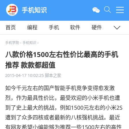
手机知识
首页
编程
手机
软件
硬件
教程
平面
服务器
手机学院
手机知识
>
>
八款价格1500左右性价比最高的手机
推荐 款款都超值
2015-04-17 10:02:25
脚本之家
如今千元左右的国产智能手机竞争变得愈发激
烈，作为最具性价比，最受欢迎的小米手机也遭
到了史上最大的挑战，例如1500元左右的小米2S
遭到了众多四核或者最新的八核强机挑战。最近
有网友希望小编能够为推荐一些1500左右的高性