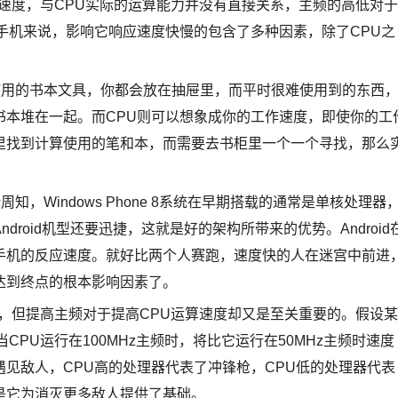
速度，与CPU实际的运算能力并没有直接关系，主频的高低对于
手机来说，影响它响应速度快慢的包含了多种因素，除了CPU之
用的书本文具，你都会放在抽屉里，而平时很难使用到的东西
书本堆在一起。而CPU则可以想象成你的工作速度，即使你的工
里找到计算使用的笔和本，而需要去书柜里一个一个寻找，那么
Windows Phone 8系统在早期搭载的通常是单核处理器
roid机型还要迅捷，这就是好的架构所带来的优势。Android
手机的反应速度。就好比两个人赛跑，速度快的人在迷宫中前进
达到终点的根本影响因素了。
，但提高主频对于提高CPU运算速度却又是至关重要的。假设某
PU运行在100MHz主频时，将比它运行在50MHz主频时速度
见敌人，CPU高的处理器代表了冲锋枪，CPU低的处理器代表
是它为消灭更多敌人提供了基础。