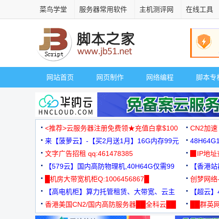
菜鸟学堂
服务器常用软件
主机测评网
在线工具
网站首页
网页制作
网络编程
脚本专
<推荐>云服务器注册免费领★充值白拿$100
CN2加速
来【菠萝云】-【买2月送1月】16G内存99元
48H64
文字广告招租 qq:461478385
3000+
▉IP地
【579云】国内高防物理机,40H64G仅需99
【香港站群
元
█机房大带宽机柜Q:1006456867█
创梦网络
【高电机柜】算力托管租赁、大带宽、云主
88元/月
【超云】4
机
香港美国CN2/国内高防服务器██全科云██
██群英网
◆◆◆