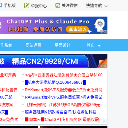
手机版
关注微信
快捷导航
举报中心
性选择
广告 商业广告，理
操作系统
网站运营
平面设计
其它
广告 商业广告，理
，企业可开票
<推荐>云服务器注册免费领★充值白拿$100
器
█机房大带宽机柜Q:1006456867█
多种配置仅
RAKsmart海外VPS,服务器低至7折★免费试
00元起
用★
RAKsmart海外VPS,服务器低至7折★免费试
解决方案
用★
【祥云网络】江苏多线BGP高防仅需399元
/天█
服务器租用/托管-域名空间/认准腾佑科技
30天免费试
▉脚本云▉ChatGPT专用服务器 最低仅需
19元/月