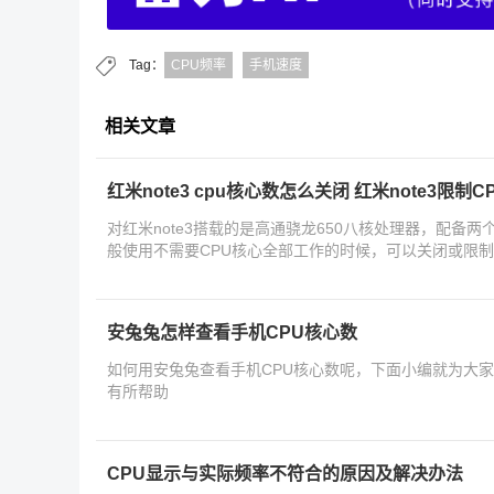
Tag：
CPU频率
手机速度
相关文章
红米note3 cpu核心数怎么关闭 红米note3限制
对红米note3搭载的是高通骁龙650八核处理器，配备两
般使用不需要CPU核心全部工作的时候，可以关闭或限制
本文
安兔兔怎样查看手机CPU核心数
如何用安兔兔查看手机CPU核心数呢，下面小编就为大
有所帮助
CPU显示与实际频率不符合的原因及解决办法