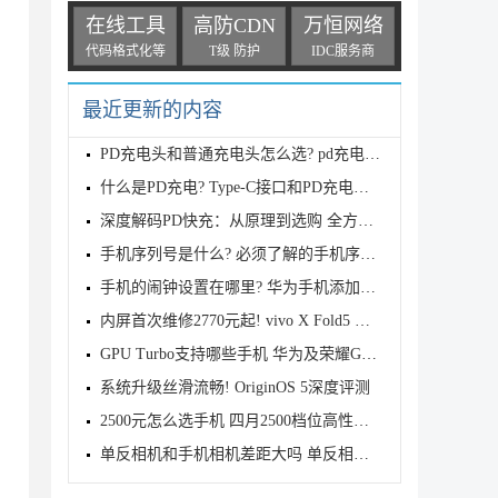
在线工具
高防CDN
万恒网络
代码格式化等
T级 防护
IDC服务商
最近更新的内容
PD充电头和普通充电头怎么选? pd充电头和qc充电头的
什么是PD充电? Type-C接口和PD充电的差异
深度解码PD快充：从原理到选购 全方位解锁高效充电密
手机序列号是什么? 必须了解的手机序列号小知识
手机的闹钟设置在哪里? 华为手机添加闹钟的设置方法
内屏首次维修2770元起! vivo X Fold5 折叠屏手机备件
GPU Turbo支持哪些手机 华为及荣耀GPU Turbo适配机型
系统升级丝滑流畅! OriginOS 5深度评测
2500元怎么选手机 四月2500档位高性能手机推荐
单反相机和手机相机差距大吗 单反相机和手机的五大区