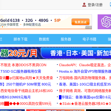
登录/注册
广告 商业广告，理
栏
脚本下载
数据库
服务器
电子书籍
 不限流 本港DDOS不黑洞CDN
ClaudeAPI：Claude稳定直连
G1TSSD G口服务器租用仅需
Hostia.io 海外自营VPS物理服务
可免费测试
址查询▉ip归属地ip风险★天天免费查
万恒网络-国内高防物理服务器，
】250个随机IP 50M带宽 800元
99元/月起
香港、美国1-10G口宿主机低至35
-西安电信骨干线路云主机16核16G
微子网络 高效、可靠的网络服务
核8G10M69元每月
█华瑞云：香港/美国vps仅需0.6元
络██◆◆◆300G高防仅需599元
★31idc★香港云服务器2核4G★
用◆