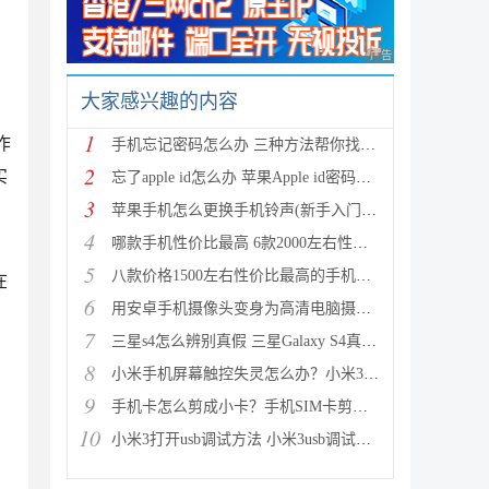
广告 商业广告，理性
大家感兴趣的内容
，
1
作
手机忘记密码怎么办 三种方法帮你找回忘记的手机密码
2
实
忘了apple id怎么办 苹果Apple id密码忘了如何找回呢
3
苹果手机怎么更换手机铃声(新手入门教程)
4
哪款手机性价比最高 6款2000左右性价比最高的手机推荐
，
5
八款价格1500左右性价比最高的手机推荐 款款都超值
在
6
用安卓手机摄像头变身为高清电脑摄像头让QQ视频更清晰
，
7
三星s4怎么辨别真假 三星Galaxy S4真伪鉴别图解
8
小米手机屏幕触控失灵怎么办？小米3屏幕失灵问题解决
9
手机卡怎么剪成小卡？手机SIM卡剪卡教程图文介绍
10
小米3打开usb调试方法 小米3usb调试在哪？