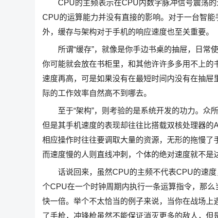
CPU的主频表示在CPU内数字脉冲信号震荡的
CPU的运算能力并没有直接的影响。对于一台智能
外，缓存与架构对于手机的响应速度也至关重要。
所谓“缓存”，就像是你手边书桌的抽屉，日常使
你可能就会放在书柜里，和其他许许多多用不上的
速度再高，可是如果没有在最短时间内没有在抽屉
际的工作效率自然高不到哪去。
至于“架构”，则考验的是系统开发的功力。众所周知，
但是其手机速度的表现却往往比搭载双核处理器的And
相应操作时往往要调取大量的资源，无形的拖慢了
而速度慢的人则直线冲刺，个体的绝对速度就不是
话说回来，虽然CPU的主频不代表CPU的速度
个CPU在一个时钟周期内执行一条运算指令，那么当C
快一倍。举个不太恰当的例子来说，当你在战场上遇
了手枪，冲锋枪虽然不能保证消灭更多的敌人，但