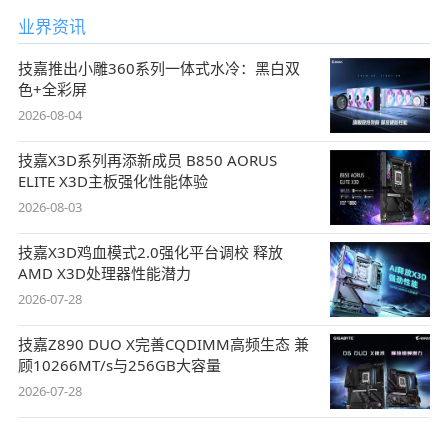
业界资讯
技嘉推出小雕360系列一体式水冷：黑白双
色+全彩屏
2026-08-04
技嘉X3D系列再添新成员 B850 AORUS
ELITE X3D主板强化性能体验
2026-08-03
技嘉X3D鸡血模式2.0强化平台调校 释放
AMD X3D处理器性能潜力
2026-07-28
技嘉Z890 DUO X完善CQDIMM高频生态 兼
顾10266MT/s与256GB大容量
2026-07-28