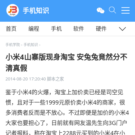
手机知识
首页
编程
手机
软件
硬件
教程
平面
服务器
手机学院
手机知识
>
>
小米4山寨版现身淘宝 安兔兔竟然分不
清真假
2014-08-20 17:20:40
脚本之家
鉴于小米4的火爆，淘宝上加价卖已经是司空见
惯，且对于一些1999元原价卖小米4的商家，很
多消费者反而是不放心。不过即便是加价的小米4
大家也要担心了，日前就有网友温先生向3G门户
记者报料，称在淘宝上2288元买到的小米4在小