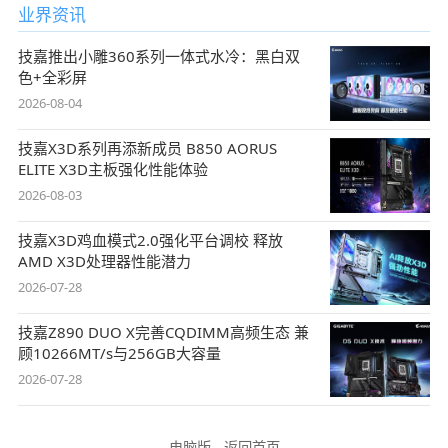
业界资讯
技嘉推出小雕360系列一体式水冷：黑白双
色+全彩屏
2026-08-04
技嘉X3D系列再添新成员 B850 AORUS
ELITE X3D主板强化性能体验
2026-08-03
技嘉X3D鸡血模式2.0强化平台调校 释放
AMD X3D处理器性能潜力
2026-07-28
技嘉Z890 DUO X完善CQDIMM高频生态 兼
顾10266MT/s与256GB大容量
2026-07-28
电脑版
-
返回首页