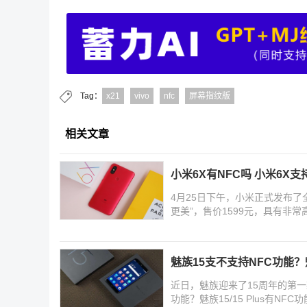
Tag：
x21
vivo
nfc
屏幕指纹版
相关文章
小米6X有NFC吗 小米6X支
4月25日下午，小米正式发布了全
更美”，售价1599元，具有非
魅族15支不支持NFC功能？魅族
近日，魅族迎来了15周年的第一
功能？魅族15/15 Plus有N