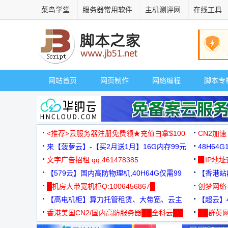
菜鸟学堂
服务器常用软件
主机测评网
在线工具
网站首页
网页制作
网络编程
脚本专
<推荐>云服务器注册免费领★充值白拿$100
CN2加速
来【菠萝云】-【买2月送1月】16G内存99元
48H64
文字广告招租 qq:461478385
3000+
▉IP地
【579云】国内高防物理机,40H64G仅需99
【香港站群
元
█机房大带宽机柜Q:1006456867█
创梦网络
【高电机柜】算力托管租赁、大带宽、云主
88元/月
【超云】4
机
香港美国CN2/国内高防服务器██全科云██
██群英网
◆◆◆