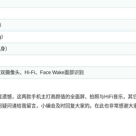
1）
2g）
机身）
头、Hi-Fi、Face Wake面部识别
C略显遗憾，这两款手机主打高颜值的全面屏、拍照与HiFi音乐，其
何疑问请给我留言，小编会及时回复大家的。在此也非常感谢大