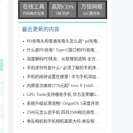
开
在线工具
高防CDN
万恒网络
代码格式化等
T级 防护
IDC服务商
最近更新的内容
PD充电头和普通充电头怎么选? pd充电头和qc充电头的
什么是PD充电? Type-C接口和PD充电的差异
深度解码PD快充：从原理到选购 全方位解锁高效充电密
手机序列号是什么? 必须了解的手机序列号小知识
手机的闹钟设置在哪里? 华为手机添加闹钟的设置方法
内屏首次维修2770元起! vivo X Fold5 折叠屏手机备件
GPU Turbo支持哪些手机 华为及荣耀GPU Turbo适配机型
系统升级丝滑流畅! OriginOS 5深度评测
2500元怎么选手机 四月2500档位高性能手机推荐
单反相机和手机相机差距大吗 单反相机和手机的五大区