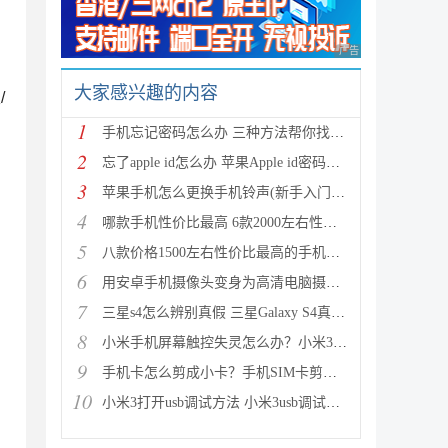
广告 商业广告，理性
大家感兴趣的内容
/
1
手机忘记密码怎么办 三种方法帮你找回忘记的手机密码
2
忘了apple id怎么办 苹果Apple id密码忘了如何找回呢
3
苹果手机怎么更换手机铃声(新手入门教程)
4
哪款手机性价比最高 6款2000左右性价比最高的手机推荐
5
八款价格1500左右性价比最高的手机推荐 款款都超值
6
用安卓手机摄像头变身为高清电脑摄像头让QQ视频更清晰
7
三星s4怎么辨别真假 三星Galaxy S4真伪鉴别图解
8
小米手机屏幕触控失灵怎么办？小米3屏幕失灵问题解决
9
手机卡怎么剪成小卡？手机SIM卡剪卡教程图文介绍
10
小米3打开usb调试方法 小米3usb调试在哪？