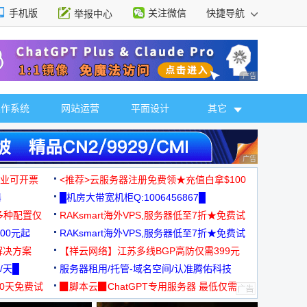
手机版
关注微信
快捷导航
举报中心
性选择
广告 商业广告，理
操作系统
网站运营
平面设计
其它
广告 商业广告，理
，企业可开票
<推荐>云服务器注册免费领★充值白拿$100
器
█机房大带宽机柜Q:1006456867█
多种配置仅
RAKsmart海外VPS,服务器低至7折★免费试
00元起
用★
RAKsmart海外VPS,服务器低至7折★免费试
解决方案
用★
【祥云网络】江苏多线BGP高防仅需399元
/天█
服务器租用/托管-域名空间/认准腾佑科技
30天免费试
▉脚本云▉ChatGPT专用服务器 最低仅需
19元/月