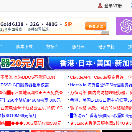
登录/注册
广告 商业广告，理
栏
脚本下载
数据库
服务器
电子书籍
 不限流 本港DDOS不黑洞CDN
ClaudeAPI：Claude稳定直连
G1TSSD G口服务器租用仅需
Hostia.io 海外自营VPS物理服务
可免费测试
址查询▉ip归属地ip风险★天天免费查
万恒网络-国内高防物理服务器，
】250个随机IP 50M带宽 800元
99元/月起
香港、美国1-10G口宿主机低至35
-西安电信骨干线路云主机16核16G
微子网络 高效、可靠的网络服务
核8G10M69元每月
█华瑞云：香港/美国vps仅需0.6元
络██◆◆◆300G高防仅需599元
★31idc★香港云服务器2核4G★
用◆