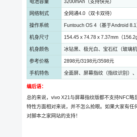
电池容量
3200mAh（支持快充）
网络制式
全网通4.0（双卡双待）
操作系统
Funtouch OS 4（基于Android 8.
机身尺寸
154.45 x 74.78 x 7.37mm（156.
机身颜色
冰钻黑、极光白、宝石红（玻璃
参考价格
2898元/3198元/3598元
手机特色
全面屏、屏幕指纹（指纹识别）、双摄像
编后语：
总的来说，vivo X21与屏幕指纹版都不支持NF
特性方面相对来说，并不怎么抢眼。如果大家有任
对脚本之家网站的支持！