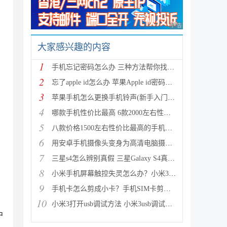
广告 商业广告，理性
大家感兴趣的内容
1
手机忘记密码怎么办 三种方法帮你找回忘记的手机密码
2
忘了apple id怎么办 苹果Apple id密码忘了如何找回呢
3
苹果手机怎么更换手机铃声(新手入门教程)
4
哪款手机性价比最高 6款2000左右性价比最高的手机推荐
5
八款价格1500左右性价比最高的手机推荐 款款都超值
6
用安卓手机摄像头变身为高清电脑摄像头让QQ视频更清晰
7
三星s4怎么辨别真假 三星Galaxy S4真伪鉴别图解
8
小米手机屏幕触控失灵怎么办？小米3屏幕失灵问题解决
9
手机卡怎么剪成小卡？手机SIM卡剪卡教程图文介绍
10
小米3打开usb调试方法 小米3usb调试在哪？
户