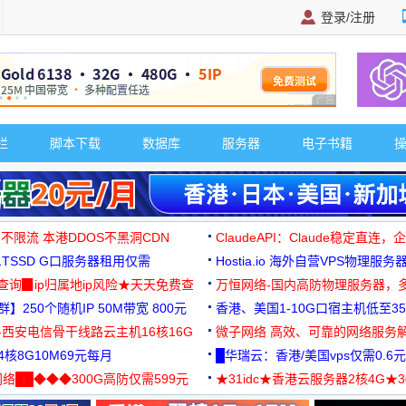
登录/注册
广告 商业广告，理
栏
脚本下载
数据库
服务器
电子书籍
 不限流 本港DDOS不黑洞CDN
ClaudeAPI：Claude稳定直连
G1TSSD G口服务器租用仅需
Hostia.io 海外自营VPS物理服务
可免费测试
址查询▉ip归属地ip风险★天天免费查
万恒网络-国内高防物理服务器，
】250个随机IP 50M带宽 800元
99元/月起
香港、美国1-10G口宿主机低至35
-西安电信骨干线路云主机16核16G
微子网络 高效、可靠的网络服务
核8G10M69元每月
█华瑞云：香港/美国vps仅需0.6元
络██◆◆◆300G高防仅需599元
★31idc★香港云服务器2核4G★
用◆