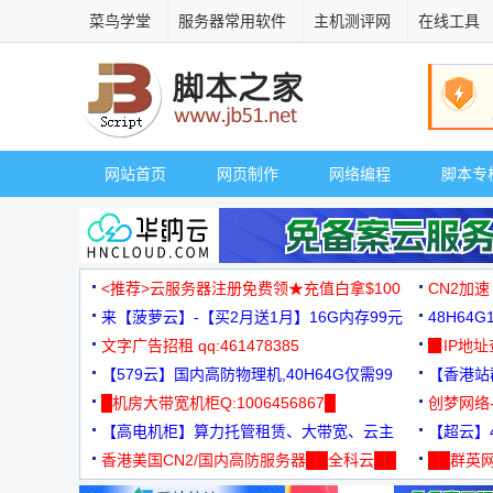
菜鸟学堂
服务器常用软件
主机测评网
在线工具
网站首页
网页制作
网络编程
脚本专
<推荐>云服务器注册免费领★充值白拿$100
CN2加速
来【菠萝云】-【买2月送1月】16G内存99元
48H64
文字广告招租 qq:461478385
3000+
▉IP地
【579云】国内高防物理机,40H64G仅需99
【香港站群
元
█机房大带宽机柜Q:1006456867█
创梦网络
【高电机柜】算力托管租赁、大带宽、云主
88元/月
【超云】4
机
香港美国CN2/国内高防服务器██全科云██
██群英网
◆◆◆