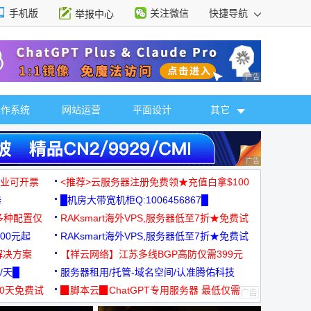
手机版
关注微信
快捷导航
举报中心
性选择
广告 商业广告，理
操作系统
网站运营
平面设计
其它
广告 商业广告，理
，企业可开票
<推荐>云服务器注册免费领★充值白拿$100
器
█机房大带宽机柜Q:1006456867█
多种配置仅
RAKsmart海外VPS,服务器低至7折★免费试
00元起
用★
RAKsmart海外VPS,服务器低至7折★免费试
解决方案
用★
【祥云网络】江苏多线BGP高防仅需399元
/天█
服务器租用/托管-域名空间/认准腾佑科技
30天免费试
▉脚本云▉ChatGPT专用服务器 最低仅需
19元/月