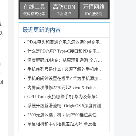
在线工具
高防CDN
万恒网络
代码格式化等
T级 防护
IDC服务商
就
最近更新的内容
以
PD充电头和普通充电头怎么选? pd充电头和qc充电头的
什么是PD充电? Type-C接口和PD充电的差异
深度解码PD快充：从原理到选购 全方位解锁高效充电密
i
手机序列号是什么? 必须了解的手机序列号小知识
卡
手机的闹钟设置在哪里? 华为手机添加闹钟的设置方法
间
内屏首次维修2770元起! vivo X Fold5 折叠屏手机备件
GPU Turbo支持哪些手机 华为及荣耀GPU Turbo适配机型
系统升级丝滑流畅! OriginOS 5深度评测
2500元怎么选手机 四月2500档位高性能手机推荐
单反相机和手机相机差距大吗 单反相机和手机的五大区