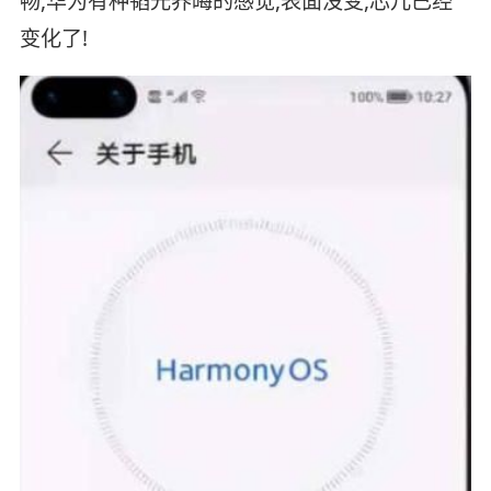
畅,华为有种韬光养晦的感觉,表面没变,芯儿已经
变化了!