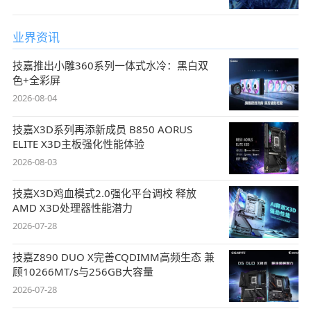
业界资讯
技嘉推出小雕360系列一体式水冷：黑白双
色+全彩屏
2026-08-04
技嘉X3D系列再添新成员 B850 AORUS
ELITE X3D主板强化性能体验
2026-08-03
技嘉X3D鸡血模式2.0强化平台调校 释放
AMD X3D处理器性能潜力
2026-07-28
技嘉Z890 DUO X完善CQDIMM高频生态 兼
顾10266MT/s与256GB大容量
2026-07-28