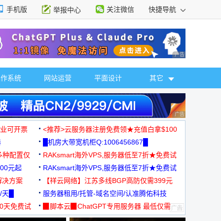
手机版
关注微信
快捷导航
举报中心
性选择
广告 商业广告，理
操作系统
网站运营
平面设计
其它
广告 商业广告，理
，企业可开票
<推荐>云服务器注册免费领★充值白拿$100
器
█机房大带宽机柜Q:1006456867█
多种配置仅
RAKsmart海外VPS,服务器低至7折★免费试
00元起
用★
RAKsmart海外VPS,服务器低至7折★免费试
解决方案
用★
【祥云网络】江苏多线BGP高防仅需399元
/天█
服务器租用/托管-域名空间/认准腾佑科技
30天免费试
▉脚本云▉ChatGPT专用服务器 最低仅需
19元/月