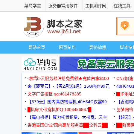
菜鸟学堂
服务器常用软件
主机测评网
在线工具
网站首页
网页制作
网络编程
脚本专
<推荐>云服务器注册免费领★充值白拿$100
CN2加速
来【菠萝云】-【买2月送1月】16G内存99元
48H64
文字广告招租 qq:461478385
3000+
▉IP地
【579云】国内高防物理机,40H64G仅需99
【香港站群
元
█机房大带宽机柜Q:1006456867█
创梦网络
【高电机柜】算力托管租赁、大带宽、云主
88元/月
【超云】4
机
香港美国CN2/国内高防服务器██全科云██
██群英网
◆◆◆