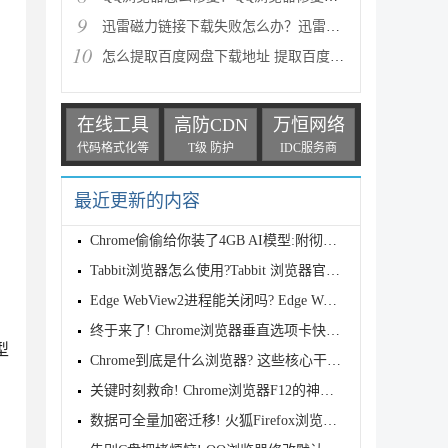
9
迅雷磁力链接下载失败怎么办？迅雷磁力链接下载种子失
10
怎么提取百度网盘下载地址 提取百度网盘下载地址的详
在线工具
高防CDN
万恒网络
代码格式化等
T级 防护
IDC服务商
最近更新的内容
Chrome偷偷给你装了4GB AI模型:附彻底删除教程
Tabbit浏览器怎么使用?Tabbit 浏览器官方版使用教程
Edge WebView2进程能关闭吗? Edge WebView2占用内存大
终于来了! Chrome浏览器垂直选项卡快来开启
型
Chrome到底是什么浏览器? 这些核心干货你一定要知道
关键时刻救命! Chrome浏览器F12的神秘用法
数据可全量加密迁移! 火狐Firefox浏览器酝酿Win10转Wi