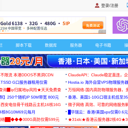
登录/注册
广告 商业广告，理
栏
脚本下载
数据库
服务器
电子书籍
 不限流 本港DDOS不黑洞CDN
ClaudeAPI：Claude稳定直连
G1TSSD G口服务器租用仅需
Hostia.io 海外自营VPS物理服务
可免费测试
址查询▉ip归属地ip风险★天天免费查
万恒网络-国内高防物理服务器，
】250个随机IP 50M带宽 800元
99元/月起
香港、美国1-10G口宿主机低至35
-西安电信骨干线路云主机16核16G
微子网络 高效、可靠的网络服务
核8G10M69元每月
█华瑞云：香港/美国vps仅需0.6元
络██◆◆◆300G高防仅需599元
★31idc★香港云服务器2核4G★
用◆