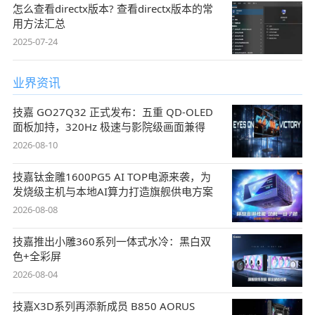
怎么查看directx版本? 查看directx版本的常
用方法汇总
2025-07-24
业界资讯
技嘉 GO27Q32 正式发布：五重 QD-OLED
面板加持，320Hz 极速与影院级画面兼得
2026-08-10
技嘉钛金雕1600PG5 AI TOP电源来袭，为
发烧级主机与本地AI算力打造旗舰供电方案
2026-08-08
技嘉推出小雕360系列一体式水冷：黑白双
色+全彩屏
2026-08-04
技嘉X3D系列再添新成员 B850 AORUS