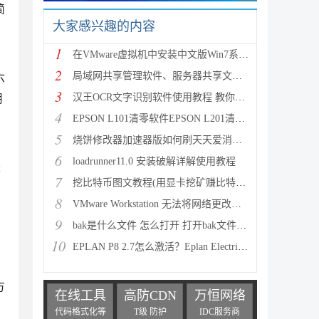
简
大家感兴趣的内容
1
在VMware虚拟机中安装中文版Win7系统详细教程 附虚拟
2
局域网共享管理软件、服务器共享文件夹设置访问权限软
六
3
汉王OCR文字识别软件使用教程 教你提取图片中的文字
用
4
EPSON L101清零软件EPSON L201清零软件使用教程详解（
5
烧饼修改器加速器版如何刷天天爱消除高分详细教程
，
6
loadrunner11.0 安装破解详解使用教程
来
7
挖比特币图文教程(用显卡挖矿赚比特币教程)
8
VMware Workstation 无法将网络更改为桥接状态解决方
9
bak是什么文件 怎么打开 打开bak文件的图文步骤
10
EPLAN P8 2.7怎么激活？Eplan Electric P8 2.7安装授
。
方
在线工具
高防CDN
万恒网络
代码格式化等
T级 防护
IDC服务商