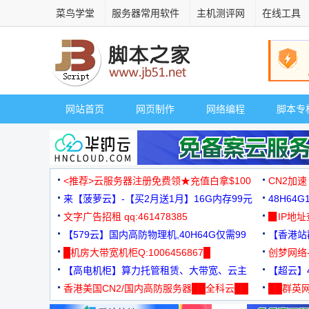
菜鸟学堂
服务器常用软件
主机测评网
在线工具
网站首页
网页制作
网络编程
脚本专
<推荐>云服务器注册免费领★充值白拿$100
CN2加速
来【菠萝云】-【买2月送1月】16G内存99元
48H64
文字广告招租 qq:461478385
3000+
▉IP地
【579云】国内高防物理机,40H64G仅需99
【香港站群
元
█机房大带宽机柜Q:1006456867█
创梦网络
【高电机柜】算力托管租赁、大带宽、云主
88元/月
【超云】4
机
香港美国CN2/国内高防服务器██全科云██
██群英网
◆◆◆