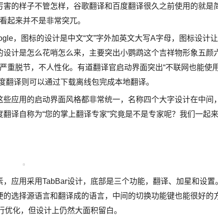
厉害的样子不管怎样，谷歌翻译和百度翻译很久之前使用的就是
面看起来并不是非常突兀。
le，图标的设计是中文“文”字外加英文大写A字母，图标设计让
的设计是怎么花哨怎么来，主要突出小鹦鹉这个吉祥物形象五颜
 7严重脱节，不人性化。有道翻译官启动界面突出“不联网也能使
百度翻译则可以通过下载离线包完成本地翻译。
些应用的启动界面风格都非常统一，名称四个大字设计在中间
翻译自称为“您的掌上翻译专家”究竟是不是专家呢？我们一起
应用采用TabBar设计，底部是三个功能，翻译、加星和设置
便的选择源语言和翻译成的语言，中间的切换功能键也能很好的
面进行优化，但设计上仍然大面积留白。