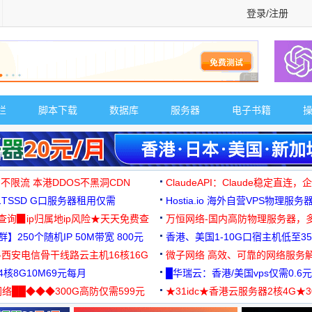
登录/注册
广告 商业广告，理
栏
脚本下载
数据库
服务器
电子书籍
 不限流 本港DDOS不黑洞CDN
ClaudeAPI：Claude稳定直连
G1TSSD G口服务器租用仅需
Hostia.io 海外自营VPS物理服务
可免费测试
址查询▉ip归属地ip风险★天天免费查
万恒网络-国内高防物理服务器，
】250个随机IP 50M带宽 800元
99元/月起
香港、美国1-10G口宿主机低至35
-西安电信骨干线路云主机16核16G
微子网络 高效、可靠的网络服务
核8G10M69元每月
█华瑞云：香港/美国vps仅需0.6元
络██◆◆◆300G高防仅需599元
★31idc★香港云服务器2核4G★
用◆