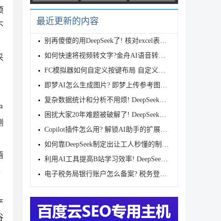
顶
最近更新的内容
不
别再傻傻的用DeepSeek了! 核对excel表格数据用豆包才
如何快速将视频转文字?金舟AI语音转文字将视频转文字
采
FC模拟器如何自定义按键布局 自定义按键布局设置教程
即梦AI怎么生成图片? 即梦上传参考图生成新图的实用教
复杂数据统计和分析不用烦! DeepSeek+豆包自动处理Exc
户
困扰大家20年难题被破解了! DeepSeek一键生成农历函数
测
Copilot插件怎么用? 解锁AI助手的扩展功能的使用指南
如何靠DeepSeek制定出让工人秒懂的制度手册?
语
利用AI工具提高B站学习效率! DeepSeek一键生成B站视频
让
电子税务局银行账户怎么备案? 税务登记银行账户备案技
产
谷