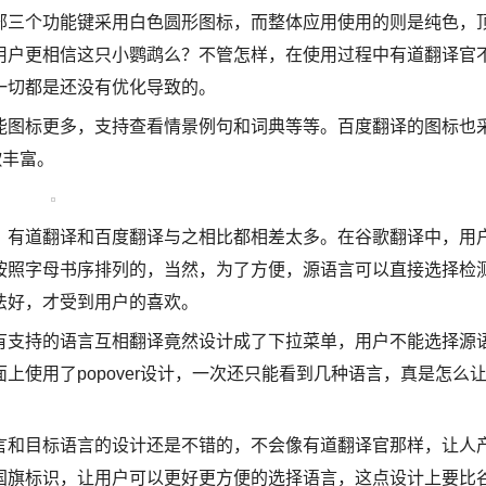
三个功能键采用白色圆形图标，而整体应用使用的则是纯色，
用户更相信这只小鹦鹉么？不管怎样，在使用过程中有道翻译官
一切都是还没有优化导致的。
能图标更多，支持查看情景例句和词典等等。百度翻译的图标也
歌丰富。
有道翻译和百度翻译与之相比都相差太多。在谷歌翻译中，用
按照字母书序排列的，当然，为了方便，源语言可以直接选择检
法好，才受到用户的喜欢。
支持的语言互相翻译竟然设计成了下拉菜单，用户不能选择源
使用了popover设计，一次还只能看到几种语言，真是怎么
和目标语言的设计还是不错的，不会像有道翻译官那样，让人
国旗标识，让用户可以更好更方便的选择语言，这点设计上要比