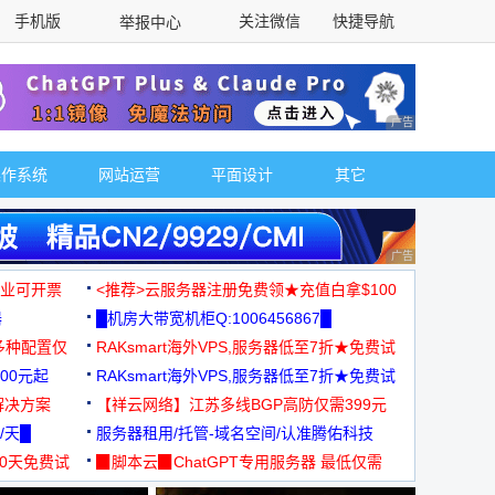
手机版
关注微信
快捷导航
举报中心
性选择
广告 商业广告，理
操作系统
网站运营
平面设计
其它
广告 商业广告，理
，企业可开票
<推荐>云服务器注册免费领★充值白拿$100
器
█机房大带宽机柜Q:1006456867█
多种配置仅
RAKsmart海外VPS,服务器低至7折★免费试
00元起
用★
RAKsmart海外VPS,服务器低至7折★免费试
解决方案
用★
【祥云网络】江苏多线BGP高防仅需399元
/天█
服务器租用/托管-域名空间/认准腾佑科技
30天免费试
▉脚本云▉ChatGPT专用服务器 最低仅需
19元/月