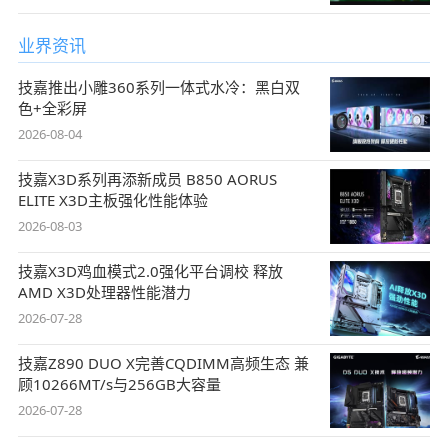
业界资讯
技嘉推出小雕360系列一体式水冷：黑白双
色+全彩屏
2026-08-04
技嘉X3D系列再添新成员 B850 AORUS
ELITE X3D主板强化性能体验
2026-08-03
技嘉X3D鸡血模式2.0强化平台调校 释放
AMD X3D处理器性能潜力
2026-07-28
技嘉Z890 DUO X完善CQDIMM高频生态 兼
顾10266MT/s与256GB大容量
2026-07-28