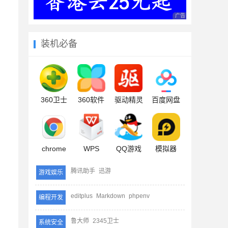
广告 商业广告，理性
装机必备
。
360卫士
360软件
驱动精灵
百度网盘
chrome
WPS
QQ游戏
模拟器
腾讯助手
迅游
游戏娱乐
editplus
Markdown
phpenv
编程开发
鲁大师
2345卫士
系统安全