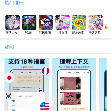
热门排行
FC26
魔法少女
咒语旅团
主播女孩
朋友收集
千恋万花
交
截图