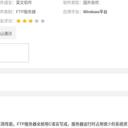
软件语言：
英文软件
软件类型：
国外软件
软件类别：
FTP服务器
应用平台：
Windows平台
网友评分：
山通过
性选择
理性选择
选择
证高性能，FTP服务器全部用C语言写成，服务器运行时占用很少的系统资