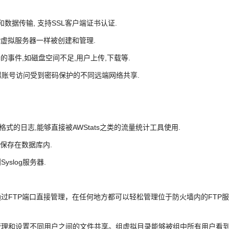
和数据传输, 支持SSL客户端证书认证.
象FTP虚拟服务器一样被创建和管理.
的事件,如磁盘空间不足,用户上传,下载等.
模拟账号访问受到密码保护的不同远端网络共享.
ferlog格式的日志,能够直接被AWStats之类的流量统计工具使用.
C保存在数据库内.
yslog服务器.
通过FTP端口直接管理，在任何地方都可以轻松管理位于防火墙内的FTP
于管理和设置不同用户之间的文件共享。组虚拟目录能够被组中所有用户看