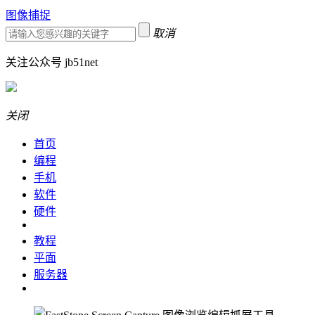
图像捕捉
取消
关注公众号 jb51net
关闭
首页
编程
手机
软件
硬件
教程
平面
服务器