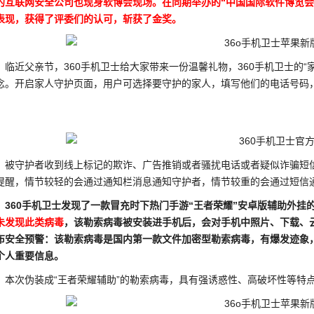
的互联网安全公司也现身软博会现场。在同期举办的“中国国际软件博览会
表现，获得了评委们的认可，斩获了金奖。
临近父亲节，360手机卫士给大家带来一份温馨礼物，360手机卫士的
念。开启家人守护页面，用户可选择要守护的家人，填写他们的电话号码，
。
守护者收到线上标记的欺诈、广告推销或者骚扰电话或者疑似诈骗短信时
提醒，情节较轻的会通过通知栏消息通知守护者，情节较重的会通过短信
360手机卫士发现了一款冒充时下热门手游“王者荣耀”安卓版辅助外挂
未发现此类病毒
，该勒索病毒被安装进手机后，会对手机中照片、下载、云
布安全预警：该勒索病毒是国内第一款文件加密型勒索病毒，有爆发迹象
个人重要信息。
次伪装成“王者荣耀辅助”的勒索病毒，具有强诱惑性、高破坏性等特