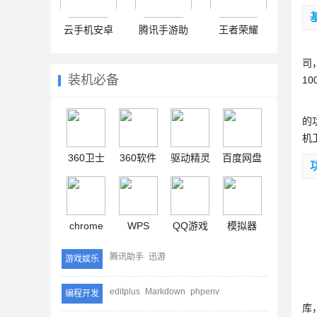
云手机安卓
腾讯手游助
王者荣耀
3
手
司
装机必备
1
基
的
机
360卫士
360软件
驱动精灵
百度网盘
【
【
chrome
WPS
QQ游戏
模拟器
【
腾讯助手
迅游
游戏娱乐
【
【
editplus
Markdown
phpenv
编程开发
库