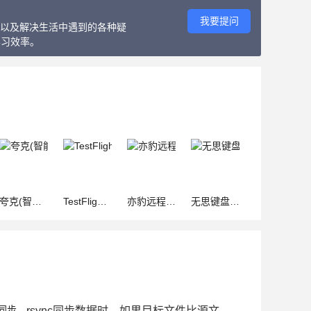
我要提问
教程以及解决生活中遇到的各种疑
学习效率。
夸克(智能搜索浏览器) v10.8.1.2995 苹果手机版
TestFlight(IOS应用测试工具) for iPhone v4.0.1 苹果手机版
亦豹远程控制(远程桌面控制) v1.0.4 苹果手机版
无思键盘(输入法软件) v5.0.10 苹果手机版
rsync同步数据时，如果目标文件比源文件还新，则忽略该文件