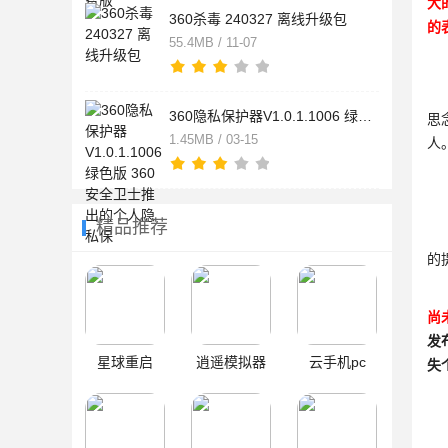
大
360杀毒 240327 离线升级包
的
55.4MB / 11-07
360隐私保护器V1.0.1.1006 绿色版 360安全卫士推出的个人隐私保
思
1.45MB / 03-15
人
精品推荐
被
的
尚
发
星球重启
逍遥模拟器
云手机pc
失
本