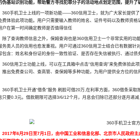
的伪基站识别功能，帮助警方寻找犯罪分子的活动地点划定范围，提升了
60手机卫士上线的一项新功能——360信用卫士，就为广大家长提供了
免费体验此项功能。用户只需要输入教师的姓名、证件号码以及教师资格
用户在第一时间确定教师是否值得信任
了查询教师信息之外，保姆查询也是360信用卫士一个非常实用的功能
服务类人员的信用也愈发重视。用户可通过360信用卫士结合已有数据针
容包含：姓名和身份证的身份一致性验证、是否存在失信被执行、通过债
60信用卫士功能上线，可以在工具箱中点击“信用查询”来免费体验此项
，推出免费查公司、查高管、查保姆等多种功能，为用户提供全方位的信
。
60手机卫士开通“借条”服务 刷脸可借20万,在利率方面，360借条采取按
息只要0.3元。借款期限可选择3/6/12个月，月息会归除已还部分逐月
。
2017年6月29日至7月1日，由中国工业和信息化部、北京市人民政府主