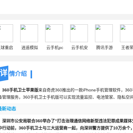
星球重启
逍遥模拟
云手机pc
云手机安
腾讯手游
王者
器
卓
助手
详
情介绍
360手机卫士苹果版
来自奇虎360推出的一款iPhone手机管理软件，
备管理服务，360手机卫士手机版可以实现流量监控、电池管家、隐私
最新动态
深圳市公安局联合360举办了“打击治理通信网络新型违法犯罪成果媒体
中行动前，360手机卫士与三大运营商一起，向深圳警方提供了10万余个，