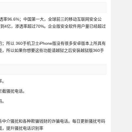
率96.6%；中国第一大，全球前三的移动互联网安全公
到4亿，渗透率超过70%。企业版安全软件用户量已经超过
所以 360手机卫士iPhone版没有很多安卓版本上所具有
，所以如果你想要这些功能请越狱之后安装越狱版360手
率。
拦截骚扰电话。
码。
中介骚扰和各种欺骗钱财的诈骗电话。每日更新骚扰号码
载，提升骚扰电话识别率