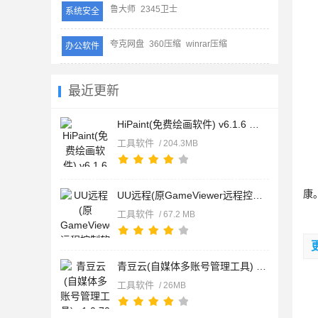
鲁大师
2345卫士
系统安全
【
【
夸克网盘
360压缩
winrar压缩
办公软件
【
最近更新
【
HiPaint(免费绘画软件) v6.1.6 苹果手机版
【
工具软件
/ 204.3MB
【
【
康
UU远程(原GameViewer远程控制软件) v4.21.0 苹果手机版
工具软件
/ 67.2 MB
【
青豆云(自媒体多账号管理工具) v1.0.70 苹果手机版
狗
工具软件
/ 26MB
本