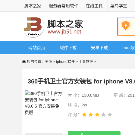
脚本之家
服务器常用软件
在线工具
菜鸟学堂
网站首页
软件下载
安卓下载
mac
您的位置：
主页
>
iphone软件
>
工具软件
>
360手机卫士官方安装包 for iphone V
大 小：
130.8MB
更 新：
201
环 境：
ios
评 分：