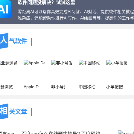
软件问题没解决？试试这里
零距离AI可以帮你高效完成AI问答、AI对话、提供软件相关
难杂症，还能帮助你进行AI写作、AI绘画等等，提高你的工作
人
气软件
m3u8视频投屏合并) v24.0 苹果手机版
Apple Developer(软件开发工具)v10.8.3 苹果手机版
非小号(区块链虚拟货币行情) v3.4.1 苹果手机版
中国移动云盘(网盘) v12.5.4 苹果手机版
小羊搜搜(手机搜索工具) for iPhone v3.3.0 苹果手机版
相
关文章
百度app怎么在线预约挂号? 百度预约挂号就诊的图文教程