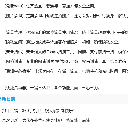
免费WiFi】亿万热点一键连接，更加方便安全上网。
照片清理】定期清理相似或连拍照片，还可以对相册进行瘦身，解决
流量管理】帮您精准的掌控流量使用情况，防止流量超额使用带来的
隐私空间】通过指纹或手势加密存储照片、视频，确保隐私安全。
安全扫码】安全强大的二维码扫描工具，网购、支付前扫一扫，确保
网络测速】专业的网速测试,提供3G，4G，WiFi测速工具，结果准确
通知中心插件】让您对内存、存储、流量、电池待机和充电时间、网速
。
快捷启动器】一键直达卫士各个功能页面，省心省力。
更新日志
年来福，360手机卫士祝大家新春快乐！
次更新：优化多处手机瘦身体验，修复线上崩溃