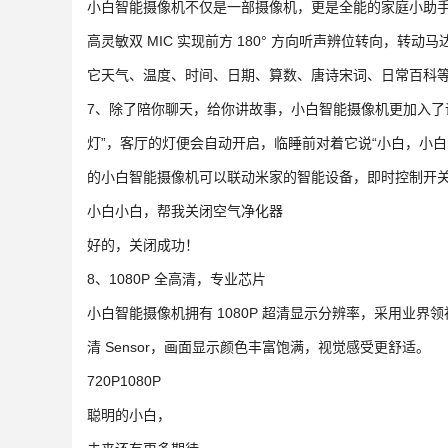
小白智能摄像机不仅是一部摄像机，更是全能的家庭小助手
高灵敏双 MIC 实现前方 180° 方向听声辨位转向，转动
它天气、温度、时间、日期、算数、唐诗宋词、日常百科
7、除了陪你聊天，给你讲故事，小白智能摄像机更加入了
灯”，客厅的灯便会自动开启，临睡前对着它说“小白，小
的小白智能摄像机可以联动米家的智能设备，即时控制开
小白小白，帮我关闭空气净化器
好的，关闭成功！
8、1080P 全高清，专业芯片
小白智能摄像机拥有 1080P 超清显示分辨率，采用业界领袖级图
清 Sensor，画面显示颜色丰富饱满，视觉感受更舒适。
720P1080P
聪明的小白，