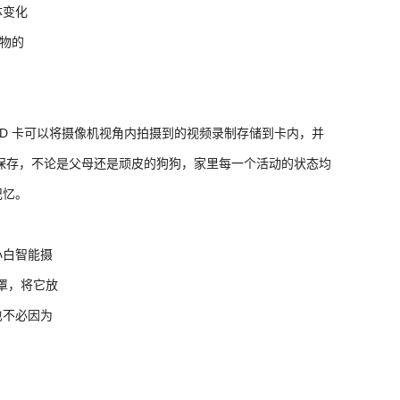
体变化
宠物的
 SD 卡可以将摄像机视角内拍摄到的视频录制存储到卡内，并
久保存，不论是父母还是顽皮的狗狗，家里每一个活动的状态均
记忆。
小白智能摄
面罩，将它放
也不必因为