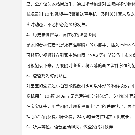
度，全方位为家站岗放哨。通过移动侦测对区域内移动物
状况录制 10 秒视频并报警推送至手机。及时关注家人及
实时动态，不必担心危险的发生。
4、历史录像留存，留住家的温馨瞬间
是家的看护使者也是永存温馨瞬间的小能手，插入 micro
可将历史视频转存到家中路由器／NAS 等存储设备上永
可被记录下来，方便随时查看，将温馨的画面留作永恒的
5、爸爸妈妈时刻都在
对宝宝的爱通过小白智能摄像机也可以体现的淋漓尽致，
像机拥有 10 颗 940nm 无光污染红外补光灯，专业红外
在宝宝床头，用手机随时观看黑暗中宝宝的睡眠状况，再
担心宝宝而反复起床查看，24 小时全方位呵护宝贝成长。
6、听声辨位，语音互动聊天，做全家的好伙伴