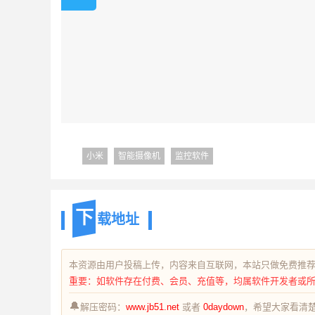
小米
智能摄像机
监控软件
下
载地址
本资源由用户投稿上传，内容来自互联网，本站只做免费推
重要：如软件存在付费、会员、充值等，均属软件开发者或
🔔
解压密码：
www.jb51.net
或者
0daydown
，希望大家看清楚