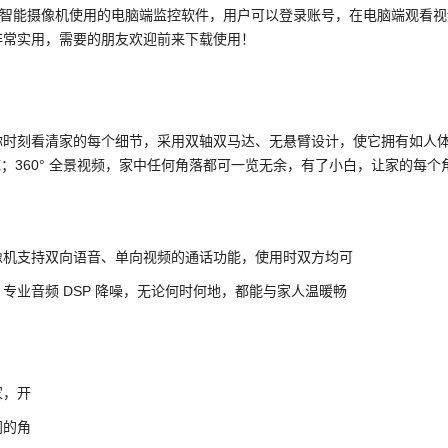
智能摄像机使用的电脑端监控软件，用户可以登录账号，在电脑端观看视
非常实用，需要的朋友欢迎前来下载使用！
你时刻看清家的每个细节，采用双轴双马达、无悬臂设计，使它拥有如人
底；360° 全景视频，家中任何角落都可一览无余，有了小白，让家的每个
像机支持双向语音、单向视频的通话功能，使用时双方均可
业音频 DSP 降噪，无论何时何地，都能与家人温暖畅
家，开
同的角