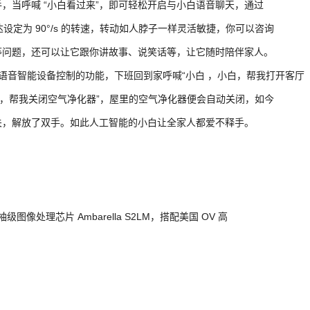
，当呼喊 “小白看过来”，即可轻松开启与小白语音聊天，通过
马达设定为 90°/s 的转速，转动如人脖子一样灵活敏捷，你可以咨询
等问题，还可以让它跟你讲故事、说笑话等，让它随时陪伴家人。
语音智能设备控制的功能，下班回到家呼喊“小白 ，小白，帮我打开客厅
白，帮我关闭空气净化器”，屋里的空气净化器便会自动关闭，如今
关，解放了双手。如此人工智能的小白让全家人都爱不释手。
像处理芯片 Ambarella S2LM，搭配美国 OV 高