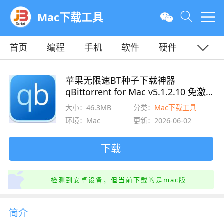
Mac下载工具
首页
编程
手机
软件
硬件
教程
平面
服务器
苹果无限速BT种子下载神器
qBittorrent for Mac v5.1.2.10 免激
活中文增强版
大小：46.3MB
分类：
Mac下载工具
环境：Mac
更新：2026-06-02
下载
检测到安卓设备，但当前下载的是mac版
简介