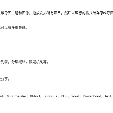
思维导图主题和图像，拖放安排所有项目，然后以理想的格式储存思维导
也可以有多重关联。
。
务列表，分层概述，限期机制等。
松分享。
ndmeister，XMind，Bubbl.us，PDF，word，PowerPoint，Text