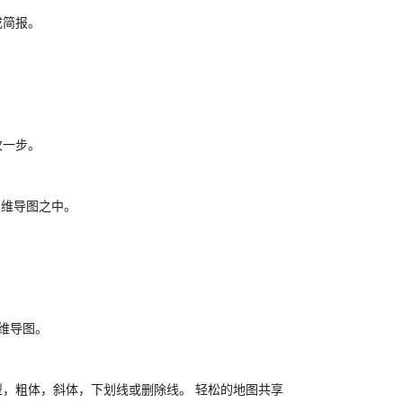
成简报。
次一步。
的思维导图之中。
。
维导图。
，粗体，斜体，下划线或删除线。 轻松的地图共享