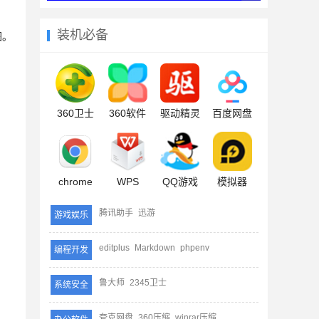
装机必备
图。
360卫士
360软件
驱动精灵
百度网盘
chrome
WPS
QQ游戏
模拟器
腾讯助手
迅游
游戏娱乐
editplus
Markdown
phpenv
编程开发
，
鲁大师
2345卫士
系统安全
夸克网盘
360压缩
winrar压缩