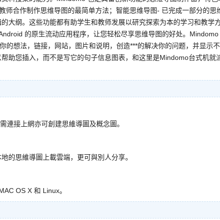
和教师合作制作思维导图的最简单方法；智能思维导图- 已完成一部分的思
辑的大纲。这些功能都有助学生和教师发展以研究探索为本的学习和教学
和 Android 的原生流动应用程序，让您轻松尽享思维导图的好处。Mindomo
排你的想法，链接，网站，图片和说明，创造***的解决你的问题，并显示
帮助您插入，而不是写它的句子信息图表，和这里是Mindomo台式机就
您無需連接上網亦可創建思維導圖及概念圖。
本地的思維導圖上載雲端，更可與別人分享。
 OS X 和 Linux。