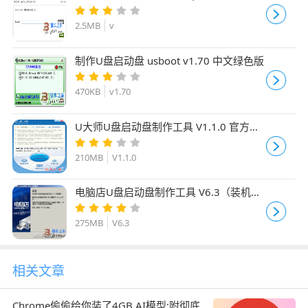
USB DVD Tool) 1.0.30 微软官方免费安装
版
2.5MB
v
制作U盘启动盘 usboot v1.70 中文绿色版
470KB
v1.70
U大师U盘启动盘制作工具 V1.1.0 官方安
装版(283M)
210MB
V1.1.0
电脑店U盘启动盘制作工具 V6.3（装机助
手） 官方同步更新
275MB
V6.3
相关文章
Chrome偷偷给你装了4GB AI模型:附彻底