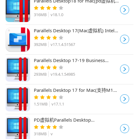
Parallels Desktop18 for mac(pd虚拟机)
v18.1.0 正版企业授权永久激活版(附授权
文件)
316MB
v18.1.0
Parallels Desktop 17(Mac虚拟机) Intel专
用版 v17.1.4.51567 中文破解版(附方法)
392MB
v17.1.4.51567
Parallels Desktop 17-19 Business
Edition(Mac虚拟机) v19.4.1.54985 Mac
商业版
293MB
v19.4.1.54985
Parallels Desktop 17 for Mac(支持M1芯
片)含Parallels Toolbox v17.1.1 官方版支
持全系统
1.51MB
v17.1.1
PD虚拟机Parallels Desktop
16.5.0(56092) for M1 (仅支持苹果M1系
统)
318MB
v