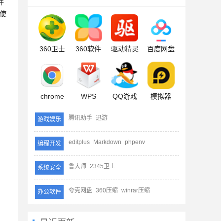
件
请使
360卫士
360软件
驱动精灵
百度网盘
chrome
WPS
QQ游戏
模拟器
腾讯助手
迅游
游戏娱乐
editplus
Markdown
phpenv
编程开发
鲁大师
2345卫士
系统安全
夸克网盘
360压缩
winrar压缩
办公软件