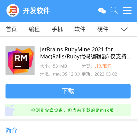
开发软件
首页
编程
手机
软件
硬件
教程
平面
服务器
JetBrains RubyMine 2021 for
Mac(Rails/Ruby代码编辑器) 仅支持
M1芯片 v2021.3.3 激活版
大小：531MB
分类：
开发软件
环境：macOS 12.0.X
更新：2022-03-02
下载
检测到安卓设备，但当前下载的是mac版
简介