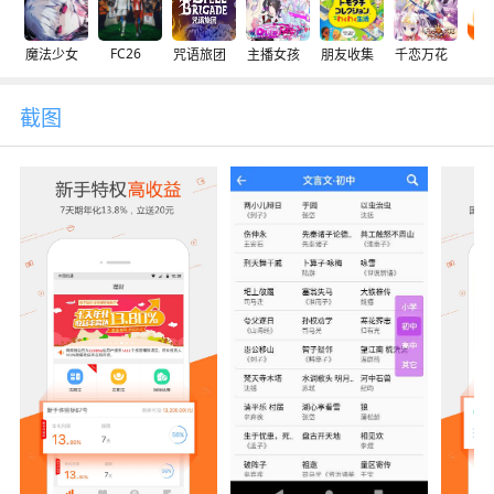
FC26
魔法少女
咒语旅团
主播女孩
朋友收集
千恋万花
交
截图