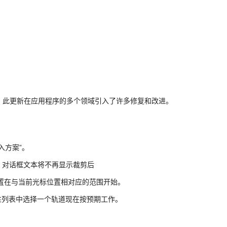
维护更新现已推出。此更新在应用程序的多个领域引入了许多修复和改进。
入方案”。
时，对话框文本将不再显示裁剪后
以放置在与当前光标位置相对应的范围开始。
性列表中选择一个轨道现在按预期工作。