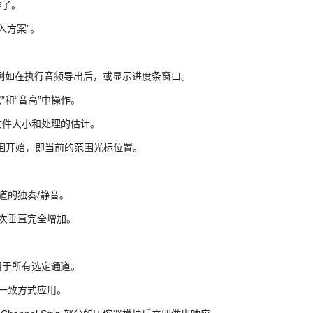
作了。
入方案”。
例如在执行音频导出后，或显示进度条窗口。
”和“音高”中操作。
文件大小和处理的估计。
在范围开始，即当前的范围光标位置。
择通道的独奏/静音。
上再次垂直完全增加。
用于所有选定通道。
均以一致方式应用。