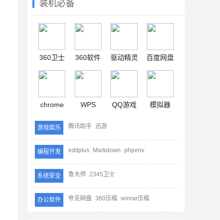
装机必备
360卫士
360软件
驱动精灵
百度网盘
chrome
WPS
QQ游戏
模拟器
腾讯助手
迅游
游戏娱乐
editplus
Markdown
phpenv
编程开发
鲁大师
2345卫士
系统安全
夸克网盘
360压缩
winrar压缩
办公软件