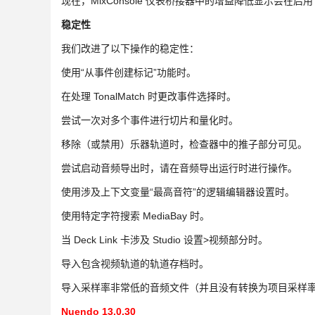
现在，MixConsole 仪表桥接器中的增益降低显示会在启用 C
稳定性
我们改进了以下操作的稳定性：
使用“从事件创建标记”功能时。
在处理 TonalMatch 时更改事件选择时。
尝试一次对多个事件进行切片和量化时。
移除（或禁用）乐器轨道时，检查器中的推子部分可见。
尝试启动音频导出时，请在音频导出运行时进行操作。
使用涉及上下文变量“最高音符”的逻辑编辑器设置时。
使用特定字符搜索 MediaBay 时。
当 Deck Link 卡涉及 Studio 设置>视频部分时。
导入包含视频轨道的轨道存档时。
导入采样率非常低的音频文件（并且没有转换为项目采样
Nuendo 13.0.30