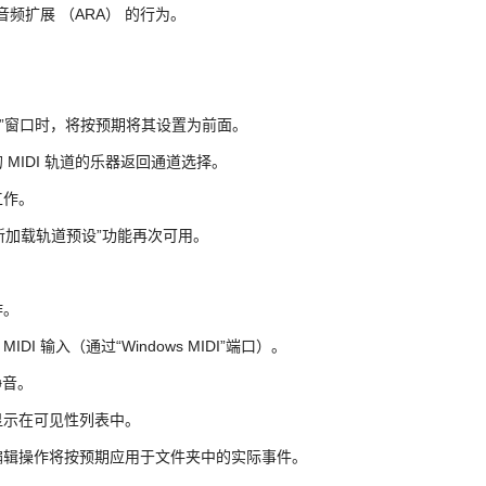
频扩展 （ARA） 的行为。
项目”窗口时，将按预期将其设置为前面。
MIDI 轨道的乐器返回通道选择。
工作。
t”菜单>“重新加载轨道预设”功能再次可用。
作。
I 输入（通过“Windows MIDI”端口）。
静音。
显示在可见性列表中。
编辑操作将按预期应用于文件夹中的实际事件。