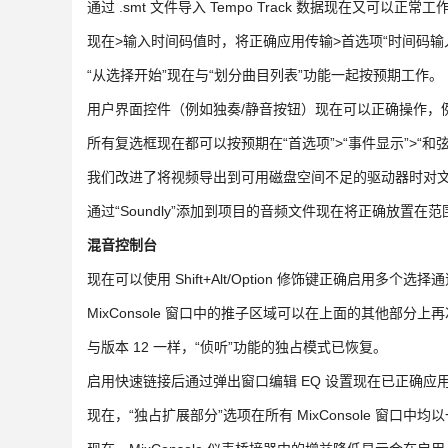
通过 .smt 文件导入 Tempo Track 数据现在又可以正常工
现在>输入时间码值时，将正确应用传输>首选项“时间码输
“从选择开始”现在与“划分曲目列表”功能一起按预期工作。
用户界面控件（例如独奏/静音按钮）现在可以正确操作，
所有复选框现在都可以按预期在“首选项”>“事件显示”>“和弦
我们改进了将视频导出到可用磁盘空间不足的驱动器时对
通过“Soundly”添加到项目的音频文件现在将正确放置
混音控制台
现在可以使用 Shift+Alt/Option 修饰键正确启用多个选
MixConsole 窗口中的推子区域可以在上面的其他部分
与版本 12 一样，“侦听”功能的独占模式已恢复。
启用快速链接后通过弹出窗口编辑 EQ 设置现在已正确应
现在，“独占扩展部分”选项在所有 MixConsole 窗口中