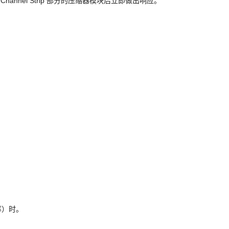
hannel Strip 部分的压缩器模块后立即做出响应。
率）时。