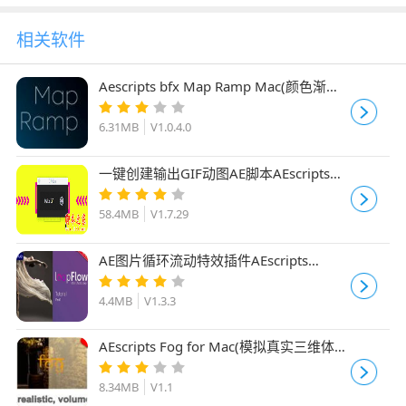
相关软件
Aescripts bfx Map Ramp Mac(颜色渐变
映射AE插件) V1.0.4.0 破解版
6.31MB
V1.0.4.0
一键创建输出GIF动图AE脚本AEscripts
GifGun V1.7.29 MAC破解版(附方法)
58.4MB
V1.7.29
AE图片循环流动特效插件AEscripts
loopFlow V1.3.3 Mac苹果版
4.4MB
V1.3.3
AEscripts Fog for Mac(模拟真实三维体薄
雾AE/PR插件) V1.1 破解苹果版
8.34MB
V1.1