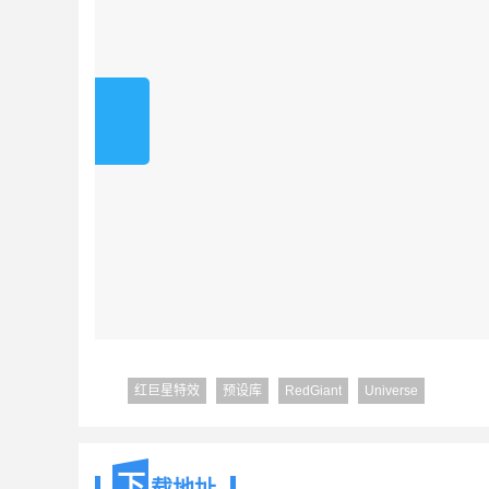
红巨星特效
预设库
RedGiant
Universe
下