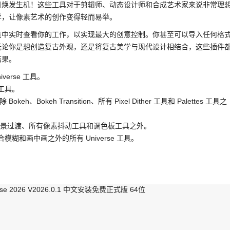
目焕发生机！这些工具对于剪辑师、动态设计师和合成艺术家来说非常理
学，让像素艺术的创作变得轻而易举。
览中实时查看你的工作，以实现最大的创意控制。你甚至可以导入任何格
无论你是想创造复古外观，还是将复古美学与现代设计相结合，这些插件
结果。
niverse 工具。
e 工具。
– 除 Bokeh、Bokeh Transition、所有 Pixel Dither 工具和 Palettes 工具之
 – 除散景、散景过渡、所有像素抖动工具和调色板工具之外。
置换、复合模糊和画中画之外的所有 Universe 工具。