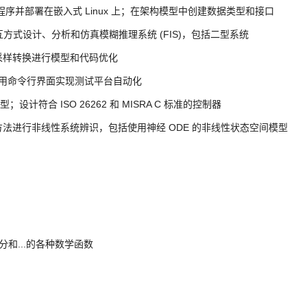
发自适应应用程序并部署在嵌入式 Linux 上；在架构模型中创建数据类型和接口
计器以交互方式设计、分析和仿真模糊推理系统 (FIS)，包括二型系统
使用帧到采样转换进行模型和代码优化
行协同仿真；使用命令行界面实现测试平台自动化
作预测模型；设计符合 ISO 26262 和 MISRA C 标准的控制器
器学习和深度学习方法进行非线性系统辨识，包括使用神经 ODE 的非线性状态空间模型
和...的各种数学函数