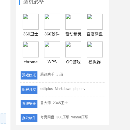
装机必备
360卫士
360软件
驱动精灵
百度网盘
chrome
WPS
QQ游戏
模拟器
腾讯助手
迅游
游戏娱乐
editplus
Markdown
phpenv
编程开发
鲁大师
2345卫士
系统安全
夸克网盘
360压缩
winrar压缩
办公软件