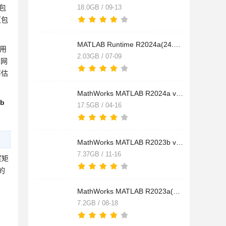
包
18.0GB / 09-13
（包
MATLAB Runtime R2024a(24.1) Update 4 inter64/arm64 macOS官方
用
2.03GB / 07-09
习网
评估
MathWorks MATLAB R2024a v24.1.0.2537033 MacOS Apple Silicon/
b
17.5GB / 04-16
MathWorks MATLAB R2023b v23.2.0.2428915 Update 4 Intel/M1 Ma
7.37GB / 11-16
室矩
的
MathWorks MATLAB R2023a(商业数学软件) v9.14.0 Update5 Mac中
7.2GB / 08-18