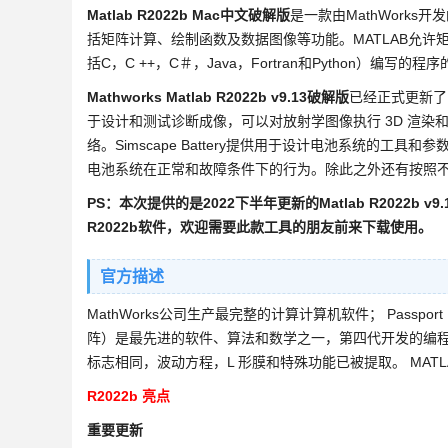
Matlab R2022b Mac中文破解版
是一款由MathWork
括矩阵计算、绘制函数及数据图像等功能。MATLAB允
括C，C ++，C＃，Java，Fortran和Python）编写的程
Mathworks Matlab R2022b v9.13破解版
已经正式更新了
于设计和测试诊断成像，可以对放射学图像执行 3D 渲
络。Simscape Battery提供用于设计电池系统的
电池系统在正常和故障条件下的行为。除此之外还有按照
PS：本次提供的是2022下半年更新的Matlab R2022b v
R2022b软件，欢迎需要此款工具的朋友前来下载使用。
官方描述
MathWorks公司生产最完整的计算计算机软件； Passport 
阵）是最先进的软件、算法和数学之一，第四代开发的编程语
标志相同，波动方程，L 形膜和特殊功能已被提取。 MATLAB 的竞
R2022b 亮点
重要更新