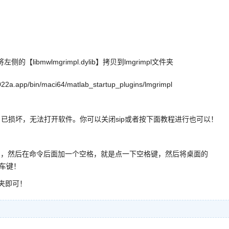
的【libmwlmgrimpl.dylib】拷贝到lmgrimpl文件夹
/bin/maci64/matlab_startup_plugins/lmgrimpl
dylib】已损坏，无法打开软件。你可以关闭sip或者按下面教程进行也可以！
quarantine】，然后在命令后面加一个空格，就是点一下空格键，然后将桌面的
回车键！
文件夹即可！