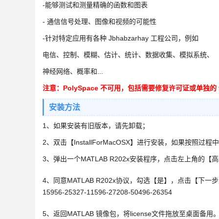
-能够测试和测量精确的函数和图表
- 通信信号处理、图像和视频的可能性
-针对特定应用有各种 Jbhabzarhay 工程公司，例如
电信、控制、模糊、估计、统计、数据收集、模拟系统、
神经网络、概率和...
注意：PolySpace 不可用，包括需要修复许可证或单独的 fik Medi
安装方法
1、如果安装有旧版本，请先卸载；
2、双击【InstallForMacOSX】进行安装，如果按
3、弹出一个MATLAB R202x安装程序，点击左上角
4、同意MATLAB R202x协议，勾选【是】，点击【下一步】，出
15956-25327-11596-27208-50496-26354
5、返回MATLAB 镜像包，将license文件拖放至桌面备