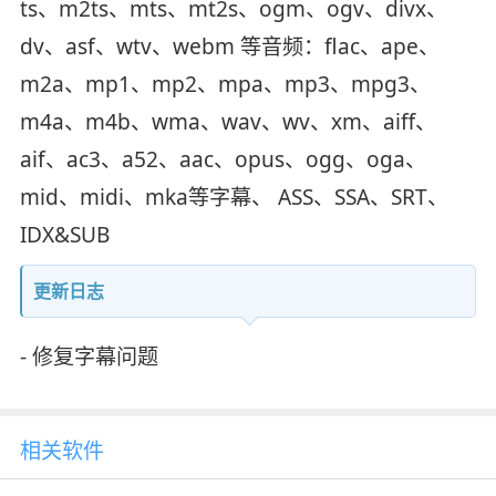
ts、m2ts、mts、mt2s、ogm、ogv、divx、
dv、asf、wtv、webm 等音频：flac、ape、
m2a、mp1、mp2、mpa、mp3、mpg3、
m4a、m4b、wma、wav、wv、xm、aiff、
aif、ac3、a52、aac、opus、ogg、oga、
mid、midi、mka等字幕、 ASS、SSA、SRT、
IDX&SUB
更新日志
- 修复字幕问题
相关软件