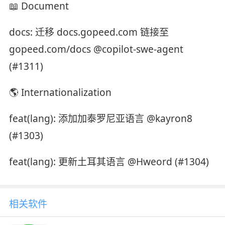
📖 Document
docs: 迁移 docs.gopeed.com 链接至
gopeed.com/docs @copilot-swe-agent
(#1311)
🌎 Internationalization
feat(lang): 添加加泰罗尼亚语言 @kayron8
(#1303)
feat(lang): 更新土耳其语言 @Hweord (#1304)
相关软件