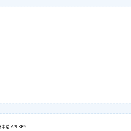
请 API KEY