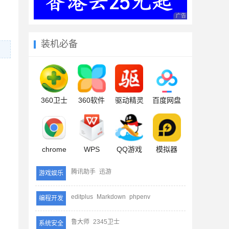
广告 商业广告，理性
装机必备
360卫士
360软件
驱动精灵
百度网盘
chrome
WPS
QQ游戏
模拟器
腾讯助手
迅游
游戏娱乐
editplus
Markdown
phpenv
编程开发
鲁大师
2345卫士
系统安全