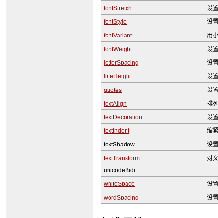
fontStretch
设
fontStyle
设
fontVariant
用
fontWeight
设
letterSpacing
设
lineHeight
设
quotes
设
textAlign
排
textDecoration
设
textIndent
缩
textShadow
设
textTransform
对
unicodeBidi
whiteSpace
设
wordSpacing
设