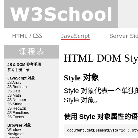
HTML DOM St
JS & DOM 参考手册
参考手册目录
Style 对象
JavaScript 对象
JS Array
JS Boolean
Style 对象代表一个
JS Date
JS Math
Style 对象。
JS Number
JS String
JS RegExp
JS Functions
使用 Style 对象属性的
JS Events
Browser 对象
Window
document.getElementById("id").st
Navigator