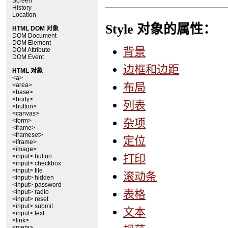
Screen
History
Location
Style 对象的属性：
HTML DOM 对象
DOM Document
DOM Element
背景
DOM Attribute
DOM Event
边框和边距
HTML 对象
<a>
布局
<area>
<base>
<body>
列表
<button>
<canvas>
杂项
<form>
<frame>
<frameset>
定位
<iframe>
<image>
打印
<input> button
<input> checkbox
<input> file
滚动条
<input> hidden
<input> password
表格
<input> radio
<input> reset
<input> submit
文本
<input> text
<link>
<meta>