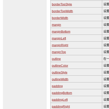
borderTopStyle
设
borderTopWidth
设
borderWidth
设置
margin
设置
marginBottom
设
marginLeft
设
marginRight
设
marginTop
设
outline
在一
outlineColor
设
outlineStyle
设
outlineWidth
设
padding
设置
paddingBottom
设
paddingLeft
设
paddingRight
设