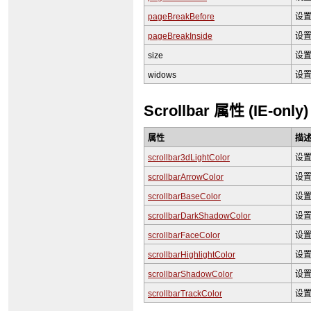
pageBreakBefore
设
pageBreakInside
设
size
设
widows
设
Scrollbar 属性
(IE-only)
属性
描
scrollbar3dLightColor
设
scrollbarArrowColor
设
scrollbarBaseColor
设
scrollbarDarkShadowColor
设
scrollbarFaceColor
设
scrollbarHighlightColor
设
scrollbarShadowColor
设
scrollbarTrackColor
设