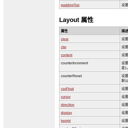
paddingTop
设
Layout 属性
属性
描
clear
设
clip
设
content
设
counterIncrement
设
是1
counterReset
设
默认
cssFloat
设
cursor
设
direction
设
display
设
height
设