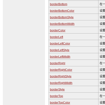
borderBottom
在
borderBottomColor
设
borderBottomStyle
设
borderBottomWidth
设
borderColor
设置
borderLeft
在
borderLeftColor
设
borderLeftStyle
设
borderLeftWidth
设
borderRight
在
borderRightColor
设
borderRightStyle
设
borderRightWidth
设
borderStyle
设置
borderTop
在
borderTopColor
设