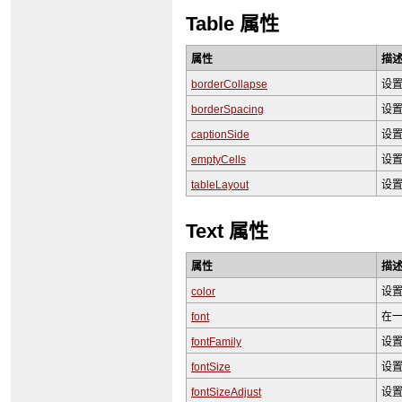
Table 属性
属性
描
borderCollapse
设
borderSpacing
设
captionSide
设
emptyCells
设
tableLayout
设
Text 属性
属性
描
color
设
font
在
fontFamily
设
fontSize
设
fontSizeAdjust
设置