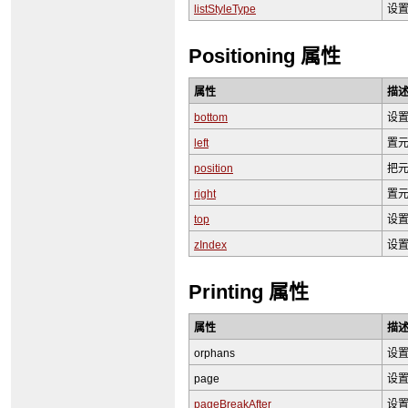
listStyleType
设
Positioning 属性
属性
描
bottom
设
left
置
position
把元素
right
置
top
设
zIndex
设
Printing 属性
属性
描
orphans
设
page
设
pageBreakAfter
设