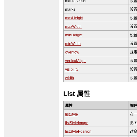
markerOffset
设置
marks
设置
maxHeight
设
maxWidth
设
minHeight
设
minWidth
设
overflow
规
verticalAlign
设
visibility
设
width
设
List 属性
属性
描
listStyle
在
listStyleImage
把
listStylePosition
改