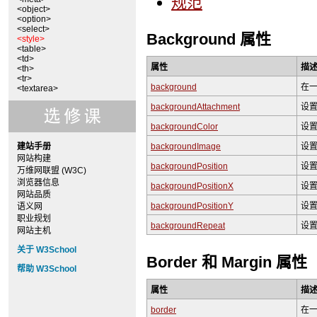
规范
<object>
<option>
<select>
Background 属性
<style>
<table>
<td>
属性
描
<th>
<tr>
background
在
<textarea>
backgroundAttachment
设
backgroundColor
设
建站手册
backgroundImage
设
网站构建
backgroundPosition
设
万维网联盟 (W3C)
浏览器信息
backgroundPositionX
设置
网站品质
backgroundPositionY
设置
语义网
职业规划
backgroundRepeat
设
网站主机
关于 W3School
Border 和 Margin 属性
帮助 W3School
属性
描
border
在