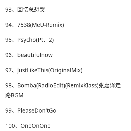
93、回忆总想哭
94、7538(MeU-Remix)
95、Psycho(Pt、2)
96、beautifulnow
97、JustLikeThis(OriginalMix)
98、Bomba(RadioEdit)(RemixKlass)张嘉译走
路BGM
99、PleaseDon'tGo
100、OneOnOne