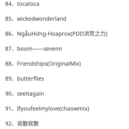
84、tocatoca
85、wickedwonderland
86、NgẫuHứng-Hoaprox(PDD洪荒之力)
87、boom——sevenn
88、Friendships(OriginalMix)
89、butterflies
90、seeitagain
91、Ifyoufeelmylove(chaowmix)
92、说散就散