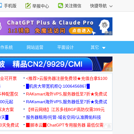
手机版
关注微信
快捷导航
举报中心
性选择
广告 商业广告，理
操作系统
网站运营
平面设计
其它
广告 商业广告，理
，企业可开票
<推荐>云服务器注册免费领★充值白拿$100
器
█机房大带宽机柜Q:1006456867█
多种配置仅
RAKsmart海外VPS,服务器低至7折★免费试
00元起
用★
RAKsmart海外VPS,服务器低至7折★免费试
解决方案
用★
【祥云网络】江苏多线BGP高防仅需399元
/天█
服务器租用/托管-域名空间/认准腾佑科技
30天免费试
▉脚本云▉ChatGPT专用服务器 最低仅需
19元/月