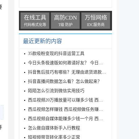
要
在线工具
高防CDN
万恒网络
代码格式化等
T级 防护
IDC服务商
最近更新的内容
35款吸粉变现的抖音运营工具
今日头条极速版如何邀请好友？ 今日头条极速版邀请好
抖音售后技巧有哪些？无理由退货退款怎么办？
抖音直播间数据怎么看？怎么做起来？
陌陌怎么引流到微信实用技巧
西瓜视频20万播放量可以赚多少钱 西瓜视频赚多少钱可
西瓜视频怎样赚钱 西瓜视频做任务赚钱是真的吗
西瓜视频自媒体能赚多少钱一个月 西瓜视频自媒体赚钱
并
怎么做自媒体新手入行教程
短视频带货转化率多少正常