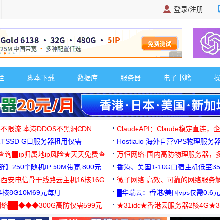
登录/注册
广告 商业广告，理
栏
脚本下载
数据库
服务器
电子书籍
 不限流 本港DDOS不黑洞CDN
ClaudeAPI：Claude稳定直连
G1TSSD G口服务器租用仅需
Hostia.io 海外自营VPS物理服务
可免费测试
址查询▉ip归属地ip风险★天天免费查
万恒网络-国内高防物理服务器，
】250个随机IP 50M带宽 800元
99元/月起
香港、美国1-10G口宿主机低至35
-西安电信骨干线路云主机16核16G
微子网络 高效、可靠的网络服务
核8G10M69元每月
█华瑞云：香港/美国vps仅需0.6元
络██◆◆◆300G高防仅需599元
★31idc★香港云服务器2核4G★
用◆