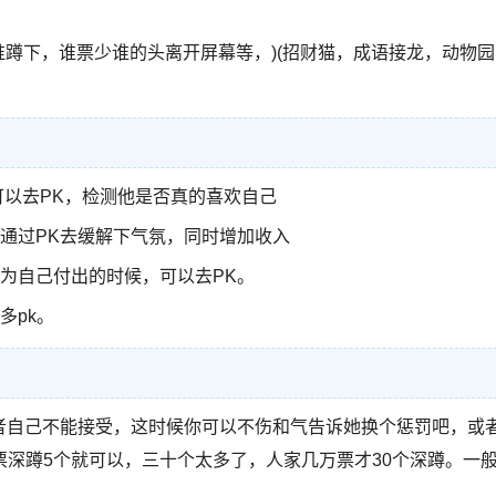
谁蹲下，谁票少谁的头离开屏幕等，)(招财猫，成语接龙，动物园
可以去PK，检测他是否真的喜欢自己
通过PK去缓解下气氛，同时增加收入
为自己付出的时候，可以去PK。
多pk。
者自己不能接受，这时候你可以不伤和气告诉她换个惩罚吧，或
深蹲5个就可以，三十个太多了，人家几万票才30个深蹲。一