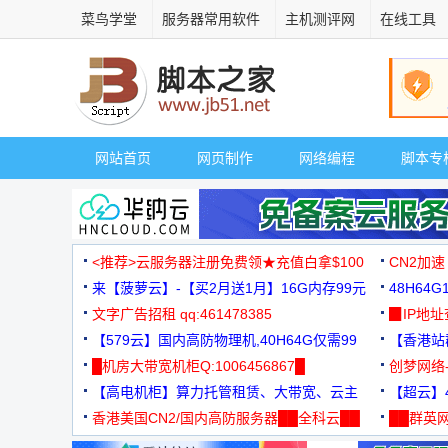
菜鸟学堂
服务器常用软件
主机测评网
在线工具
网站首页
网页制作
网络编程
脚本专
<推荐>云服务器注册免费领★充值白拿$100
CN2加速
来【菠萝云】-【买2月送1月】16G内存99元
48H64
文字广告招租 qq:461478385
3000+
▉IP地
【579云】国内高防物理机,40H64G仅需99
【香港站群
元
█机房大带宽机柜Q:1006456867█
创梦网络
【高电机柜】算力托管租赁、大带宽、云主
88元/月
【超云】4
机
香港美国CN2/国内高防服务器██全科云██
██群英网
◆◆◆