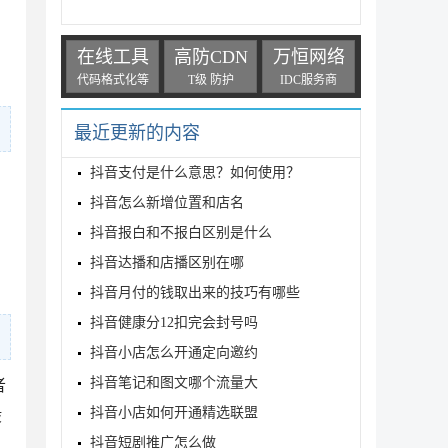
在线工具
高防CDN
万恒网络
代码格式化等
T级 防护
IDC服务商
最近更新的内容
抖音支付是什么意思？如何使用？
抖音怎么新增位置和店名
抖音报白和不报白区别是什么
抖音达播和店播区别在哪
抖音月付的钱取出来的技巧有哪些
抖音健康分12扣完会封号吗
抖音小店怎么开通定向邀约
抖音笔记和图文哪个流量大
者
抖音小店如何开通精选联盟
般
抖音短剧推广怎么做