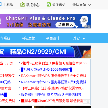
手机版
关注微信
快捷导航
举报中心
性选择
广告 商业广告，理
操作系统
网站运营
平面设计
其它
广告 商业广告，理
，企业可开票
<推荐>云服务器注册免费领★充值白拿$100
器
█机房大带宽机柜Q:1006456867█
多种配置仅
RAKsmart海外VPS,服务器低至7折★免费试
00元起
用★
RAKsmart海外VPS,服务器低至7折★免费试
解决方案
用★
【祥云网络】江苏多线BGP高防仅需399元
/天█
服务器租用/托管-域名空间/认准腾佑科技
30天免费试
▉脚本云▉ChatGPT专用服务器 最低仅需
19元/月