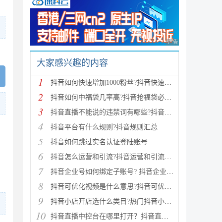
广告 商业广告，理性
大家感兴趣的内容
1
抖音如何快速增加1000粉丝?抖音快速涨粉方法
2
抖音如何中福袋几率高?抖音抢福袋必中技巧
3
抖音直播不能说的违禁词有哪些?抖音直播禁忌词大全
4
抖音平台有什么规则?抖音规则汇总
5
抖音如何跳过实名认证登陆账号
6
抖音怎么运营和引流?抖音运营和引流方法
7
抖音企业号如何绑定子账号? 抖音企业账号绑定子账号的
8
抖音可优化视频是什么意思?抖音可优化视频处理方法
9
抖音小店开店选什么类目?热门抖音小店类目一览表
10
抖音直播中控台在哪里打开？抖音直播中控台怎么做链接