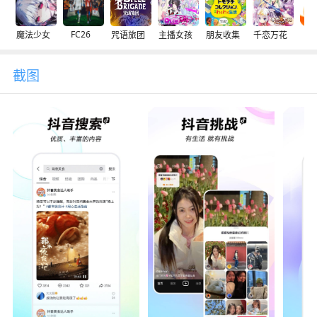
FC26
魔法少女
咒语旅团
主播女孩
朋友收集
千恋万花
交
截图