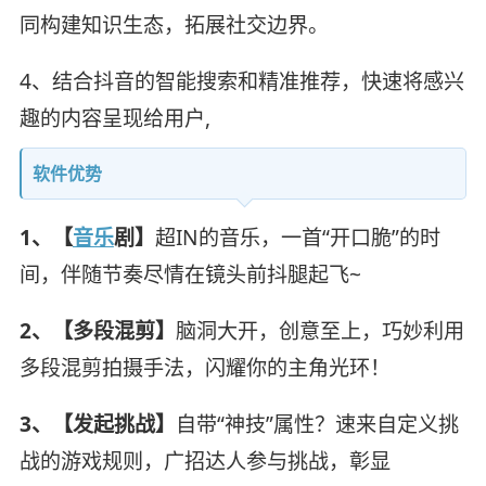
同构建知识生态，拓展社交边界。
4、结合抖音的智能搜索和精准推荐，快速将感兴
趣的内容呈现给用户,
软件优势
1、【
音乐
剧】
超IN的音乐，一首“开口脆”的时
间，伴随节奏尽情在镜头前抖腿起飞~
2、【多段混剪】
脑洞大开，创意至上，巧妙利用
多段混剪拍摄手法，闪耀你的主角光环！
3、【发起挑战】
自带“神技”属性？速来自定义挑
战的游戏规则，广招达人参与挑战，彰显