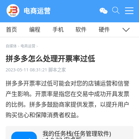
电商运营
首页
编程
手机
软件
硬件
教程
平面
服务器
自媒体
电商运营
>
>
拼多多怎么处理开票率过低
2023-05-11 08:31:21
脚本之家
拼多多开票率过低可能会对您的店铺运营和信誉
产生影响。开票率是指您在交易中成功开具发票
的比例。拼多多鼓励商家提供发票，以提升用户
购买信心和保障消费者权益。
我的任务栈(任务管理软件)