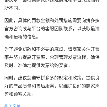
部决定，会根据商家的违规情况和平台政策而有
所不同。
因此，具体的罚款金额和处罚措施需要向拼多多
官方咨询或与平台的客服团队联系，以获取最准
确和最新的信息。
为了避免罚款和不必要的麻烦，请商家关注开票
率并努力提高开票率，合理管理发票流程，确保
及时、准确地提供发票给购买者。
同时，建议您遵守拼多多的规定和政策，提供良
好的产品质量和售后服务，以维护良好的商家声
誉和顾客关系。
相关文章