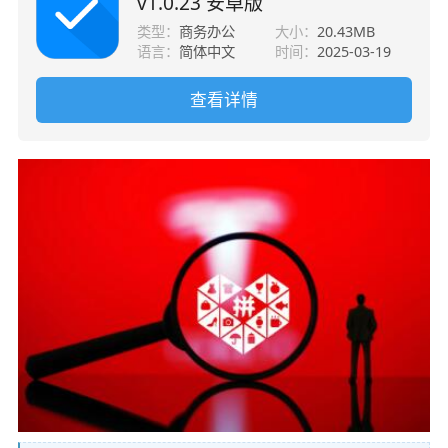
v1.0.23 安卓版
类型：
商务办公
大小：
20.43MB
语言：
简体中文
时间：
2025-03-19
查看详情