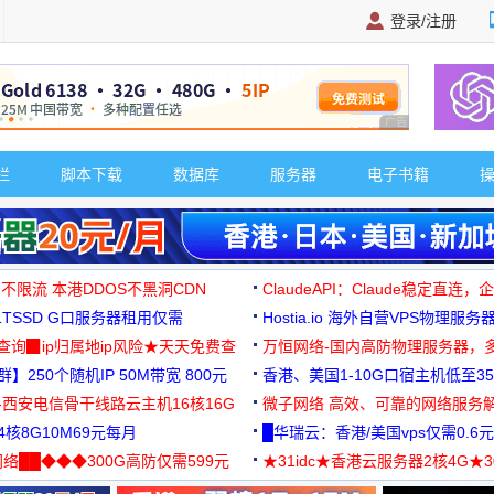
登录/注册
广告 商业广告，理
栏
脚本下载
数据库
服务器
电子书籍
 不限流 本港DDOS不黑洞CDN
ClaudeAPI：Claude稳定直连
G1TSSD G口服务器租用仅需
Hostia.io 海外自营VPS物理服务
可免费测试
址查询▉ip归属地ip风险★天天免费查
万恒网络-国内高防物理服务器，
】250个随机IP 50M带宽 800元
99元/月起
香港、美国1-10G口宿主机低至35
-西安电信骨干线路云主机16核16G
微子网络 高效、可靠的网络服务
核8G10M69元每月
█华瑞云：香港/美国vps仅需0.6元
络██◆◆◆300G高防仅需599元
★31idc★香港云服务器2核4G★
用◆