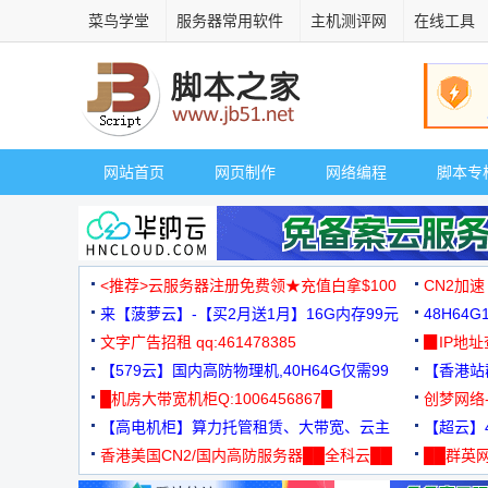
菜鸟学堂
服务器常用软件
主机测评网
在线工具
网站首页
网页制作
网络编程
脚本专
<推荐>云服务器注册免费领★充值白拿$100
CN2加速
来【菠萝云】-【买2月送1月】16G内存99元
48H64
文字广告招租 qq:461478385
3000+
▉IP地
【579云】国内高防物理机,40H64G仅需99
【香港站群
元
█机房大带宽机柜Q:1006456867█
创梦网络
【高电机柜】算力托管租赁、大带宽、云主
88元/月
【超云】4
机
香港美国CN2/国内高防服务器██全科云██
██群英网
◆◆◆