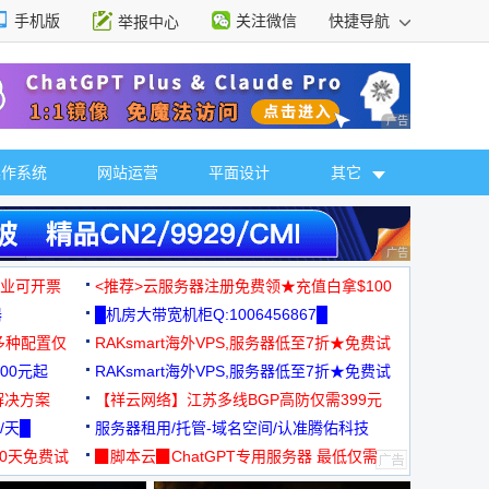
手机版
关注微信
快捷导航
举报中心
性选择
广告 商业广告，理
操作系统
网站运营
平面设计
其它
广告 商业广告，理
，企业可开票
<推荐>云服务器注册免费领★充值白拿$100
器
█机房大带宽机柜Q:1006456867█
多种配置仅
RAKsmart海外VPS,服务器低至7折★免费试
00元起
用★
RAKsmart海外VPS,服务器低至7折★免费试
解决方案
用★
【祥云网络】江苏多线BGP高防仅需399元
/天█
服务器租用/托管-域名空间/认准腾佑科技
30天免费试
▉脚本云▉ChatGPT专用服务器 最低仅需
19元/月