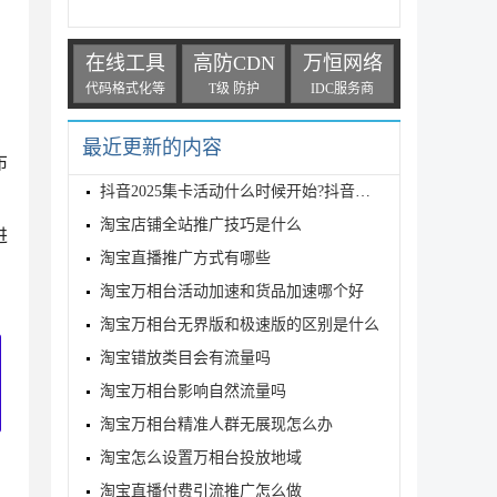
在线工具
高防CDN
万恒网络
代码格式化等
T级 防护
IDC服务商
最近更新的内容
布
抖音2025集卡活动什么时候开始?抖音集卡活动规则介绍
淘宝店铺全站推广技巧是什么
进
淘宝直播推广方式有哪些
淘宝万相台活动加速和货品加速哪个好
淘宝万相台无界版和极速版的区别是什么
淘宝错放类目会有流量吗
淘宝万相台影响自然流量吗
淘宝万相台精准人群无展现怎么办
淘宝怎么设置万相台投放地域
淘宝直播付费引流推广怎么做